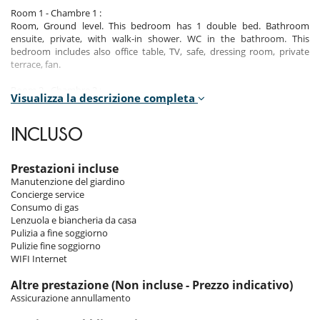
Room 1 - Chambre 1 :
Room, Ground level. This bedroom has 1 double bed. Bathroom
ensuite, private, with walk-in shower. WC in the bathroom. This
bedroom includes also office table, TV, safe, dressing room, private
terrace, fan.
Room 2 - Chambre 2 :
Visualizza la descrizione completa
Room, Ground level. This bedroom has 1 double bed. Bathroom
ensuite, private, with bathtub, walk-in shower. separate WC room. This
bedroom includes also office table, TV, safe, dressing room, private
INCLUSO
terrace, fan.
Room 3 - Chambre 3 :
Prestazioni incluse
Room, 1st floor. This bedroom has 1 double bed. Bathroom ensuite,
Manutenzione del giardino
private, with bathtub, shower. separate WC room. This bedroom
Concierge service
includes also office table, TV, minibar, safe, dressing room, private
Consumo di gas
balcony, fan.
Lenzuola e biancheria da casa
Pulizia a fine soggiorno
Room 4 - Chambre 4 :
Pulizie fine soggiorno
Room, 1st floor. This bedroom has 1 double bed. Bathroom ensuite,
WIFI Internet
private, with bathtub, walk-in shower. separate WC room. This
bedroom includes also office table, TV, minibar, safe, dressing room,
Altre prestazione (Non incluse - Prezzo indicativo)
private balcony, fan.
Assicurazione annullamento