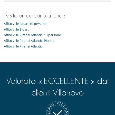
Salone TV
Salotto
Terrazza
Wifi, accesso a internet 4G
I visitatori cercano anche :
Affito ville Bidart 10 persone
Affito ville Bidart
Affito ville Pirenei Atlantici 10 persone
Affito ville Pirenei Atlantici Piscina
Affito ville Pirenei Atlantici
Valutato « ECCELLENTE » dai
clienti Villanovo