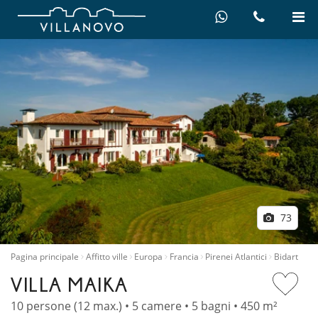
73
Pagina principale
Affitto ville
Europa
Francia
Pirenei Atlantici
Bidart
VILLA MAIKA
10 persone (12 max.) • 5 camere • 5 bagni • 450 m²