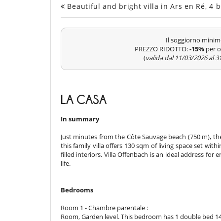
Beautiful and bright villa in Ars en Ré, 
Il soggiorno minim
PREZZO RIDOTTO:
-15%
per o
(
valida dal 11/03/2026 al 
LA CASA
In summary
Just minutes from the Côte Sauvage beach (750 m), the
this family villa offers 130 sqm of living space set wi
filled interiors. Villa Offenbach is an ideal address for
life.
Bedrooms
Room 1 - Chambre parentale :
Room, Garden level. This bedroom has 1 double bed 1