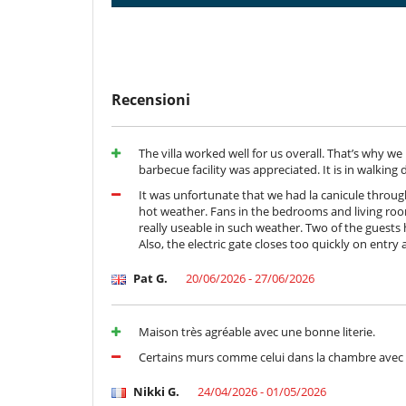
Recensioni
The villa worked well for us overall. That’s why w
barbecue facility was appreciated. It is in walking dis
It was unfortunate that we had la canicule through
hot weather. Fans in the bedrooms and living ro
really useable in such weather. Two of the guests
Also, the electric gate closes too quickly on entry 
Pat G.
20/06/2026 - 27/06/2026
Maison très agréable avec une bonne literie.
Certains murs comme celui dans la chambre avec l
Nikki G.
24/04/2026 - 01/05/2026