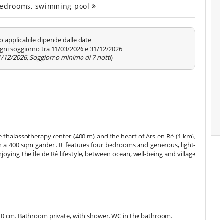
4 bedrooms, swimming pool
o applicabile dipende dalle date
gni soggiorno tra 11/03/2026 e 31/12/2026
31/12/2026, Soggiorno minimo di 7 notti
)
 thalassotherapy center (400 m) and the heart of Ars-en-Ré (1 km),
thin a 400 sqm garden. It features four bedrooms and generous, light-
 enjoying the Île de Ré lifestyle, between ocean, well-being and village
40 cm. Bathroom private, with shower. WC in the bathroom.