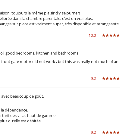
ison, toujours le même plaisir d'y séjourner!
liorée dans la chambre parentale, c'est un vrai plus.
anges sur place est vraiment super, très disponible et arrangeante.
10.0
 pool, good bedrooms, kitchen and bathrooms.
front gate motor did not work , but this was really not much of an
9.2
e avec beaucoup de goût.
ns la dépendance.
 tarif des villas haut de gamme.
plus qu'elle est débitée.
9.2