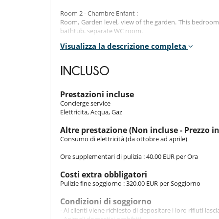
Room 2 - Chambre Enfant :
Room, Garden level, view of the garden. This bedroo
bathtub. separate WC room.
Visualizza la descrizione completa
Room 3 - Chambre :
Room, Garden level. This bedroom has 2 single bed 80
separate WC room.
INCLUSO
Room 4 - Chambre d'amis :
Room, Pool level, direct access to the garden, in a
Prestazioni incluse
private, with shower. WC in the bathroom.
Concierge service
Elettricita, Acqua, Gaz
Indoors
Altre prestazione (Non incluse - Prezzo i
Consumo di elettricità (da ottobre ad aprile)
The villa includes a fully equipped kitchen, a dining ro
This villa is ideal for a family stay in Ile de Ré. You wi
Ore supplementari di pulizia : 40.00 EUR per Ora
Costi extra obbligatori
Outdoors
Pulizie fine soggiorno : 320.00 EUR per Soggiorno
The outdoor swimming pool of 3.5m x 5.2m is heated a
Condizioni di soggiorno
You can enjoy lunch on the terrace and the lounge are
- Ai clienti viene richiesto di depositare i loro rifiuti la
There is a private parking for one car.