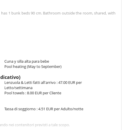
m has 1 bunk beds 90 cm. Bathroom outside the room, shared, with
 cm configurable as a double bed. Bathroom shared, with bathtub.
nother building. This bedroom has 1 double bed 140 cm. Bathroom
Cuna y silla alta para bebe
Pool heating (May to September)
ndicativo)
Lenzuola & Letti fatti all'arrivo : 47.00 EUR per
om with fireplace opening onto the television lounge.
Letto/settimana
ll be charmed by the house architecture and interior design.
Pool towels : 8.00 EUR per Cliente
Tassa di soggiorno : 4.51 EUR per Adulto/notte
nd secured by a cover.
a around the pool.
sciando nei contenitori previsti a tale scopo.