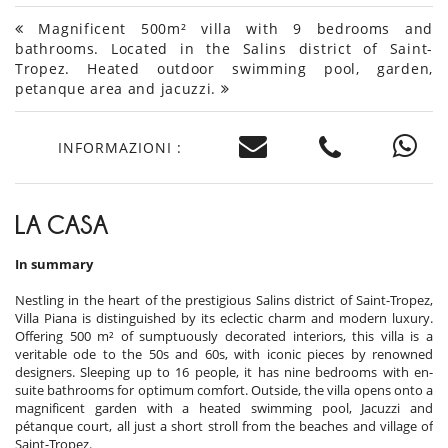
Magnificent 500m² villa with 9 bedrooms and
bathrooms. Located in the Salins district of Saint-
Tropez. Heated outdoor swimming pool, garden,
petanque area and jacuzzi.
INFORMAZIONI :
LA CASA
In summary
Nestling in the heart of the prestigious Salins district of Saint-Tropez,
Villa Piana is distinguished by its eclectic charm and modern luxury.
Offering 500 m² of sumptuously decorated interiors, this villa is a
veritable ode to the 50s and 60s, with iconic pieces by renowned
designers. Sleeping up to 16 people, it has nine bedrooms with en-
suite bathrooms for optimum comfort. Outside, the villa opens onto a
magnificent garden with a heated swimming pool, Jacuzzi and
pétanque court, all just a short stroll from the beaches and village of
Saint-Tropez.