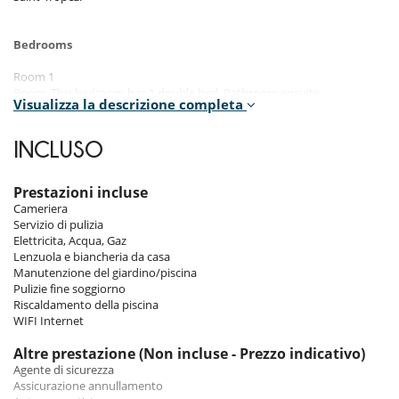
Bedrooms
Room 1
Room. This bedroom has 1 double bed. Bathroom ensuite.
Visualizza la descrizione completa
Room 2
Room. This bedroom has 1 double bed. Bathroom ensuite.
INCLUSO
Room 3
Room. This bedroom has 1 double bed. Bathroom ensuite.
Prestazioni incluse
Cameriera
Room 4
Servizio di pulizia
Room. This bedroom has 1 double bed. Bathroom ensuite.
Elettricita, Acqua, Gaz
Lenzuola e biancheria da casa
Room 5
Manutenzione del giardino/piscina
Room. This bedroom has 1 double bed. Bathroom ensuite.
Pulizie fine soggiorno
Riscaldamento della piscina
Room 6
WIFI Internet
Room. This bedroom has 1 double bed. Bathroom ensuite.
Altre prestazione (Non incluse - Prezzo indicativo)
Room 7
Agente di sicurezza
Room. This bedroom has 1 double bed configurable as a double bed.
Assicurazione annullamento
Bathroom ensuite.