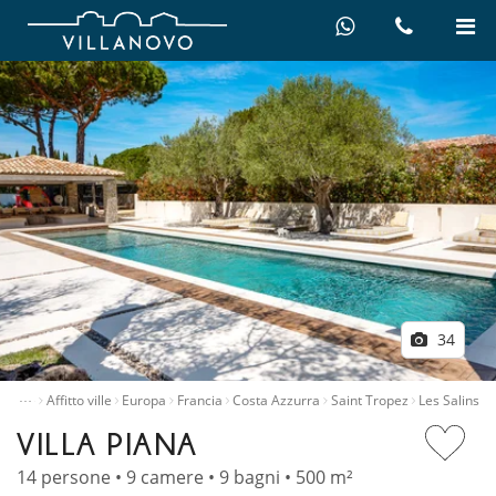
34
…
cipale
Affitto ville
Europa
Francia
Costa Azzurra
Saint Tropez
Les Salins
VILLA PIANA
14 persone • 9 camere • 9 bagni • 500 m²