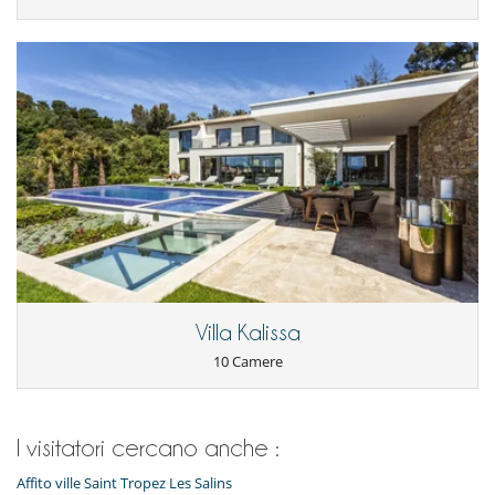
Parcheggio
Divertimenti ed attività sportive
Jacuzzi
Piscina calda esteriore
Zona di boccia
Villa Kalissa
10 Camere
I visitatori cercano anche :
Affito ville Saint Tropez Les Salins