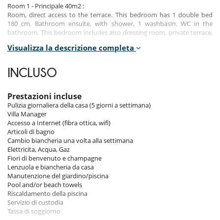
Room 1 - Principale 40m2 :
Room, direct access to the terrace. This bedroom has 1 double bed
180 cm. Bathroom ensuite, with shower, 1 washbasin. WC in the
bathroom. This bedroom includes also dressing room, private terrace,
hair dryer.
Visualizza la descrizione completa
Room 2 - D'amis 13m2 :
Room, direct access to the terrace. This bedroom has 1 double bed
INCLUSO
160 cm. Bathroom ensuite, with shower, 1 washbasin. WC in the
bathroom. This bedroom includes also dressing room, private terrace,
hair dryer.
Prestazioni incluse
Pulizia giornaliera della casa (5 giorni a settimana)
Room 3 - D'amis 13m2 :
Villa Manager
Room, direct access to the terrace. This bedroom has 1 double bed
Accesso a Internet (fibra ottica, wifi)
160 cm. Bathroom ensuite, with shower, 1 washbasin. WC in the
Articoli di bagno
bathroom. This bedroom includes also dressing room, private terrace,
Cambio biancheria una volta alla settimana
hair dryer.
Elettricita, Acqua, Gaz
Fiori di benvenuto e champagne
Room 4 - Annexe - studio 16m2 :
Lenzuola e biancheria da casa
Room. This bedroom has 1 double bed 160 cm. Bathroom ensuite,
Manutenzione del giardino/piscina
with 2 washbasins, bathtub, shower. WC in the bathroom. This
Pool and/or beach towels
bedroom includes also dressing room, hair dryer.
Riscaldamento della piscina
Servizio di custodia
Tassa di soggiorno
Indoors