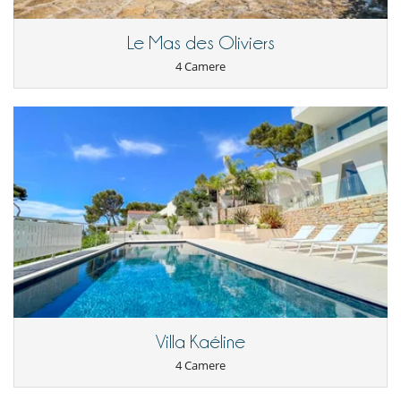
All'esterno
Balcone
Le Mas des Oliviers
Barbecue
Cucina estiva
4 Camere
Giardino
Pool house
Posti per cenare a cielo aperto
Terrazza(e)
Divertimenti ed attività sportive
Accesso internet (wifi)
Bar all' aperto
Piscina calda
Piscina calda esteriore
Piscina esteriore
Tivù
Elettrodomestici
Bollitore elettrico
Caffettiera
Cucina completamente fornita
Villa Kaéline
Fornello a induzione
4 Camere
forno
forno microonde