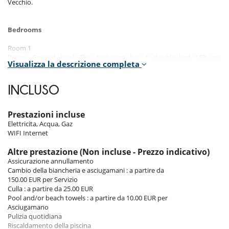
Vecchio.
Bedrooms
Room 1
Room, Ground level. This bedroom has 1 double bed 160 cm.
Visualizza la descrizione completa
Bathroom private, with shower. WC in the bathroom. This bedroom
includes also air conditioning, TV.
INCLUSO
Room 2
Room, Ground level. This bedroom has 1 double bed 160 cm.
Bathroom shared, with shower. WC are shared. This bedroom includes
Prestazioni incluse
also air conditioning.
Elettricita, Acqua, Gaz
WIFI Internet
Room 3
Room, Ground level. Bathroom shared, with shower. WC are shared.
Altre prestazione (Non incluse - Prezzo indicativo)
This bedroom includes also air conditioning.
Assicurazione annullamento
Cambio della biancheria e asciugamani : a partire da
150.00 EUR per Servizio
Indoors
Culla : a partire da 25.00 EUR
Pool and/or beach towels : a partire da 10.00 EUR per
The interiors reflect the best of contemporary design with subtle
Asciugamano
touches of Mediterranean decoration. The elegant furnishings and
Pulizia quotidiana
choice of materials create a warm and welcoming atmosphere. The
Riscaldamento della piscina