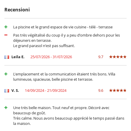
Sistema di sicurezza per piscine
Tivù
Recensioni
Zona di boccia
Elettrodomestici
La piscine et le grand espace de vie cuisine - télé - terrasse
Cucina americana
Cucina completamente fornita
Pas très végétalisé du coup il y a peu d’ombre dehors pour les
Fornello a induzione
déjeuners en terrasse.
Macchina da caffè (a capsule)
Le grand parasol n’est pas suffisant.
Per la vostra comodità e convenienza
Leila E.
25/07/2026 - 31/07/2026
9.7
Aria condizionata in tutta la casa
Garage o posteggio privato
Reverse cycle air conditioner
L'emplacement et la communication étaient très bons. Villa
Salone e sala da mangiare nello stesso posto
lumineuse, spacieuse, belle piscine et terrasse.
Salone TV
V. S.
14/09/2024 - 21/09/2024
9.6
Une très belle maison. Tout neuf et propre. Décoré avec
beaucoup de goût.
Très calme. Nous avons beaucoup apprécié le temps passé dans
la maison.