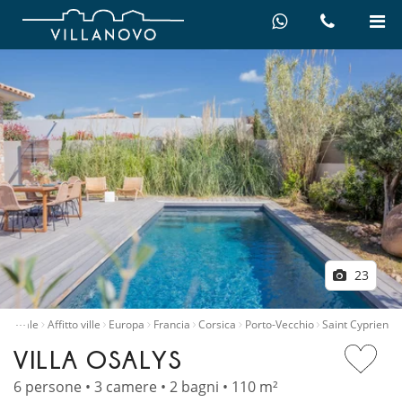
23
…
incipale
Affitto ville
Europa
Francia
Corsica
Porto-Vecchio
Saint Cyprien
VILLA OSALYS
6 persone • 3 camere • 2 bagni • 110 m²