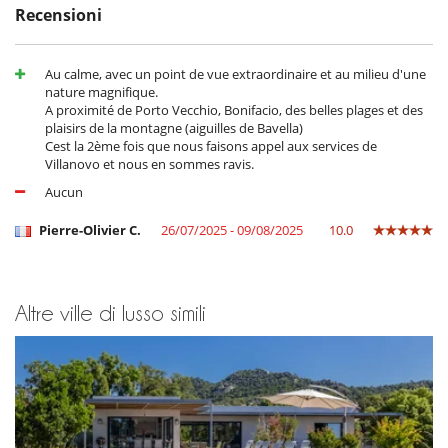
horse riding...
Recensioni
2A139000056F6
Au calme, avec un point de vue extraordinaire et au milieu d'une
Tapparella per piscina
nature magnifique.
A proximité de Porto Vecchio, Bonifacio, des belles plages et des
All'esterno
plaisirs de la montagne (aiguilles de Bavella)
Doccia esterna
Cest la 2ème fois que nous faisons appel aux services de
Giardino
Villanovo et nous en sommes ravis.
Parcheggio
Plancha
Aucun
Posti per cenare a cielo aperto
Sedie lunge vicino alla piscina
Pierre-Olivier C.
26/07/2025 - 09/08/2025
10.0
Spazio cena sulla terrazza
Terrazza(e)
Divertimenti ed attività sportive
Altre ville di lusso simili
Accesso internet (wifi)
Biliardino
Music speaker
Piscina calda
Sistema di sicurezza per piscine
Tivù
Elettrodomestici