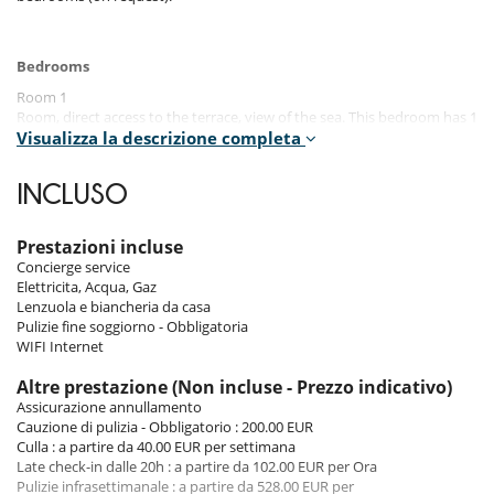
Bedrooms
Room 1
Room, direct access to the terrace, view of the sea. This bedroom has 1
double bed 160 cm. Bathroom private, with walk-in shower. WC in the
Visualizza la descrizione completa
bathroom. This bedroom includes also air conditioning, TV.
INCLUSO
Room 2
Room, direct access to the terrace, view of the sea. This bedroom has 1
double bed 160 cm. Bathroom private, with walk-in shower. WC in the
Prestazioni incluse
bathroom. This bedroom includes also air conditioning, TV.
Concierge service
Elettricita, Acqua, Gaz
Room 3
Lenzuola e biancheria da casa
Room. This bedroom has 2 twin beds 80 cm. Bathroom shared, with
Pulizie fine soggiorno - Obbligatoria
walk-in shower. WC are shared. This bedroom includes also air
WIFI Internet
conditioning.
Altre prestazione (Non incluse - Prezzo indicativo)
Room 4
Assicurazione annullamento
Room. This bedroom has 2 twin beds 80 cm. Bathroom shared, with
Cauzione di pulizia - Obbligatorio : 200.00 EUR
walk-in shower. WC are shared. This bedroom includes also air
Culla : a partire da 40.00 EUR per settimana
conditioning.
Late check-in dalle 20h : a partire da 102.00 EUR per Ora
Pulizie infrasettimanale : a partire da 528.00 EUR per