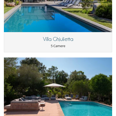
Asciugatrice
Asse da stiro
Congelatore
Cucina completamente fornita
Ferro da stiro
forno
forno microonde
Frigorifero
Villa Ghjulietta
Lavastoviglie
Lavatrice
5 Camere
Macchina a caffè
Per la vostra comodità e convenienza
Aria condizionata
Salotto