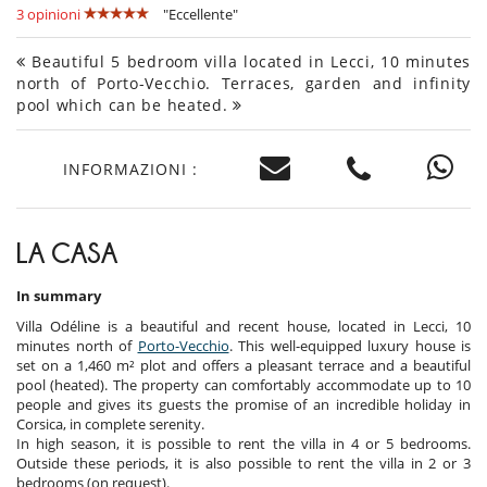
3 opinioni
"Eccellente"
Beautiful 5 bedroom villa located in Lecci, 10 minutes
north of Porto-Vecchio. Terraces, garden and infinity
pool which can be heated.
INFORMAZIONI :
LA CASA
In summary
Villa Odéline is a beautiful and recent house, located in Lecci, 10
minutes north of
Porto-Vecchio
. This well-equipped luxury house is
set on a 1,460 m² plot and offers a pleasant terrace and a beautiful
pool (heated). The property can comfortably accommodate up to 10
people and gives its guests the promise of an incredible holiday in
Corsica, in complete serenity.
In high season, it is possible to rent the villa in 4 or 5 bedrooms.
Outside these periods, it is also possible to rent the villa in 2 or 3
bedrooms (on request).