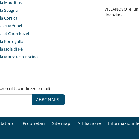
lla Mauritius
VILLANOVO è un a
illa Spagna
finanziaria.
lla Corsica
halet Méribel
halet Courchevel
lla Portogallo
lla Isola di Ré
illa Marrakech Piscina
risci il tuo indirizzo e-mail)
ABBONARSI
tattarci
Proprietari
Site map
Affiliazione
Informazioni le