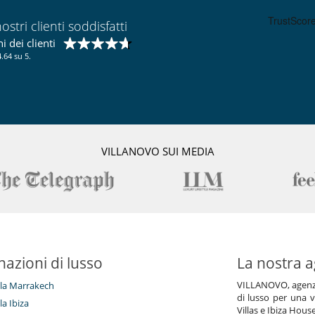
ostri clienti soddisfatti
 dei clienti
.64 su 5.
VILLANOVO SUI MEDIA
nazioni di lusso
La nostra a
VILLANOVO, agenzia 
illa Marrakech
di lusso per una v
lla Ibiza
Villas e Ibiza Hous