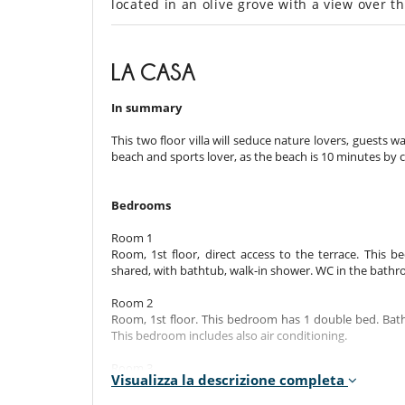
located in an olive grove with a view over t
LA CASA
In summary
This two floor villa will seduce nature lovers, guests wa
beach and sports lover, as the beach is 10 minutes by
Bedrooms
Room 1
Room, 1st floor, direct access to the terrace. This
shared, with bathtub, walk-in shower. WC in the bathr
Room 2
Room, 1st floor. This bedroom has 1 double bed. Bat
This bedroom includes also air conditioning.
Room 3
Visualizza la descrizione completa
Room, 1st floor, lake view. This bedroom has 1 doub
bedroom includes also air conditioning, TV, dressing ro