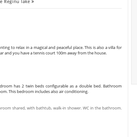
he Reginu lake
nting to relax in a magical and peaceful place. This is also a villa for
 car and you have a tennis court 100m away from the house.
 bedroom has 2 twin beds configurable as a double bed. Bathroom
oom. This bedroom includes also air conditioning.
hroom shared, with bathtub, walk-in shower. WC in the bathroom.
le bed. Bathroom ensuite, with bathtub. WC in the bathroom. This
om, private terrace.