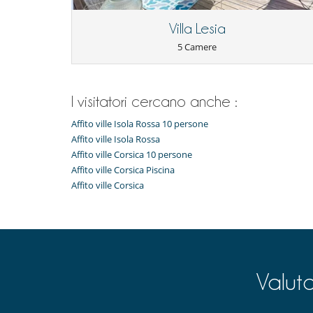
Accesso internet (wifi)
Tivù
Villa Lesia
Elettrodomestici
5 Camere
Bollitore elettrico
forno
Lavastoviglie
Macchina a caffè
I visitatori cercano anche :
Per la vostra comodità e convenienza
Affito ville Isola Rossa 10 persone
Aria condizionata
Affito ville Isola Rossa
Ufficio
Affito ville Corsica 10 persone
Affito ville Corsica Piscina
Sviluppo sostenibile e impatto ambienta
Affito ville Corsica
Stazione di ricarica per auto elettriche
Valut