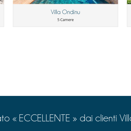
Piscina esteriore privata
Villa Ondinu
5 Camere
Cucina completamente fornita
Frigorifero
Macchina
Tostapane
Asciugacapelli
le
ato « ECCELLENTE » dai clienti Vil