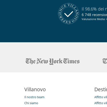
Il 98.6% dei n
6 748 recensioni
Valutazione Media: 4
Villanovo
Desti
Il nostro team
Affitto v
Chi siamo
Affitto vi