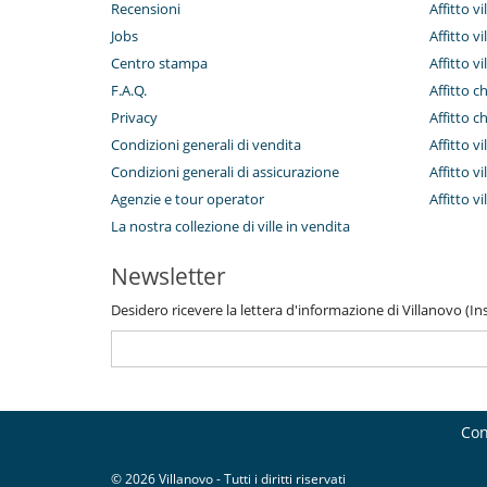
Recensioni
Affitto vi
Jobs
Affitto v
Centro stampa
Affitto vi
F.A.Q.
Affitto c
Privacy
Affitto c
Condizioni generali di vendita
Affitto vi
Condizioni generali di assicurazione
Affitto vi
Agenzie e tour operator
Affitto v
La nostra collezione di ville in vendita
Newsletter
Desidero ricevere la lettera d'informazione di Villanovo (Inse
Con
© 2026 Villanovo - Tutti i diritti riservati