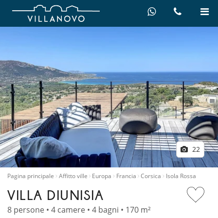
22
Pagina principale
Affitto ville
Europa
Francia
Corsica
Isola Rossa
VILLA DIUNISIA
8 persone • 4 camere • 4 bagni • 170 m²