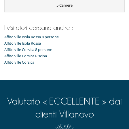
Reverse cycle air conditioner
5 Camere
Salone e sala da mangiare nello stesso posto
I visitatori cercano anche :
Affito ville Isola Rossa 8 persone
Affito ville Isola Rossa
Affito ville Corsica 8 persone
Affito ville Corsica Piscina
Affito ville Corsica
Valutato « ECCELLENTE » dai
clienti Villanovo