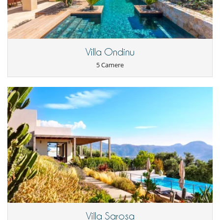
All'esterno
Giardino
Parcheggio
Plancha
Posti per cenare a cielo aperto
Sedie lunge vicino alla piscina
Villa Ondinu
Terrazza(e)
5 Camere
Divertimenti ed attività sportive
Accesso internet (wifi)
Piscina calda esteriore
Piscina con filtrazione a sale
Sistema di sicurezza per piscine
Tivù
Zona di boccia
Elettrodomestici
Cucina completamente fornita
Frigorifero doppio
Macchina da caffè (a capsule)
Per la vostra comodità e convenienza
Aria condizionata in tutta la casa
Camini
Garage o posteggio privato
Villa Sarosa