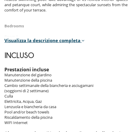
and petanque court, while admiring the spectacular sunsets from the
comfort of your terrace.
Bedrooms
Room 1
Visualizza la descrizione completa
Room, Ground level, view of the sea. This bedroom has 1 double bed
160 cm. Bathroom private, with 2 washbasins, shower. WC in the
bathroom. This bedroom includes also air conditioning, private
INCLUSO
terrace.
Room 2
Prestazioni incluse
Room, Ground level, view of the sea. This bedroom has 1 double bed
Manutenzione del giardino
160 cm. Bathroom private, with shower. WC in the bathroom. This
Manutenzione della piscina
bedroom includes also air conditioning, private terrace.
Cambio settimanale della biancheria e asciugamani
(soggiorni di 2 settimane)
Room 3
Culla
Room, Ground level, view of the sea. This bedroom has 1 double bed
Elettricita, Acqua, Gaz
160 cm. Bathroom private, with shower. WC in the bathroom. This
Lenzuola e biancheria da casa
bedroom includes also air conditioning, private terrace.
Pool and/or beach towels
Riscaldamento della piscina
Room 4
WIFI Internet
Room, Ground level, view of the sea. This bedroom has 1 double bed