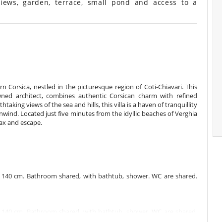
views, garden, terrace, small pond and access to a
ern Corsica, nestled in the picturesque region of Coti-Chiavari. This
wned architect, combines authentic Corsican charm with refined
ing views of the sea and hills, this villa is a haven of tranquillity
nwind. Located just five minutes from the idyllic beaches of Verghia
lax and escape.
 140 cm. Bathroom shared, with bathtub, shower. WC are shared.
 140 cm. Bathroom shared, with bathtub, shower. WC are shared.