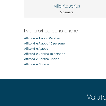
- Non presentazione
100 %
del totale della prenotazio
Rilevatore di fumo
Villa Aquarius
All'esterno
5 Camere
Barbecue a gas
Parcheggio
Sedie lunge sulla terrazza
I visitatori cercano anche :
Divertimenti ed attività sportive
Accesso internet (wifi)
Affito ville Ajaccio Verghia
Music speaker
Affito ville Ajaccio 10 persone
Piscina con filtrazione a sale
Affito ville Ajaccio
Tivù
Affito ville Corsica 10 persone
Affito ville Corsica Piscina
Elettrodomestici
Cucina americana
Affito ville Corsica
Fornello a induzione
Macchina
Spremiagrumi
Per la vostra comodità e convenienza
Aria condizionata in tutta la casa
Cortile interno
Valut
Riscaldamento centrale