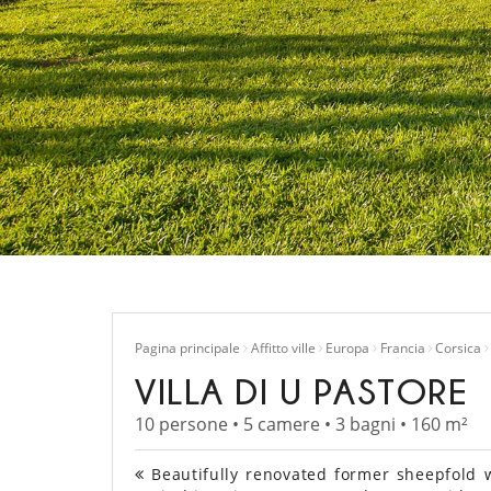
Pagina principale
Affitto ville
Europa
Francia
Corsica
VILLA DI U PASTORE
10 persone • 5 camere • 3 bagni • 160 m²
Beautifully renovated former sheepfold w