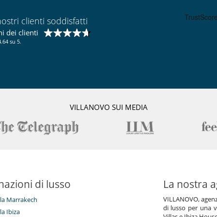
ostri clienti soddisfatti
 dei clienti
.64 su 5.
VILLANOVO SUI MEDIA
nazioni di lusso
La nostra a
VILLANOVO, agenzia 
illa Marrakech
di lusso per una v
lla Ibiza
Villas e Ibiza Hous