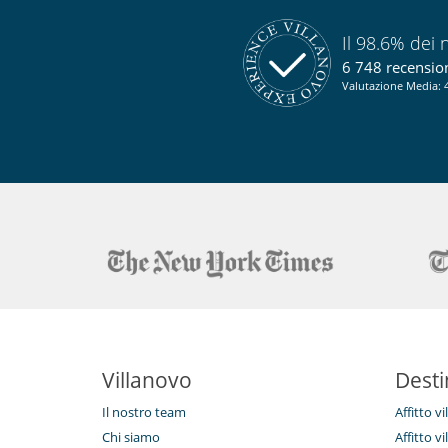
Personale
Donna delle pulizie
Il 98.6% dei n
6 748 recensioni
Valutazione Media: 4
Villanovo
Desti
Il nostro team
Affitto v
Chi siamo
Affitto vi