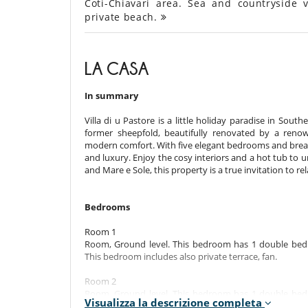
Coti-Chiavari area. Sea and countryside 
private beach.
LA CASA
In summary
Villa di u Pastore is a little holiday paradise in South
former sheepfold, beautifully renovated by a reno
modern comfort. With five elegant bedrooms and breathtak
and luxury. Enjoy the cosy interiors and a hot tub to u
and Mare e Sole, this property is a true invitation to re
Bedrooms
Room 1
Room, Ground level. This bedroom has 1 double bed
This bedroom includes also private terrace, fan.
Room 2
Room, Ground level. This bedroom has 1 double bed
Visualizza la descrizione completa
This bedroom includes also private terrace, fan.