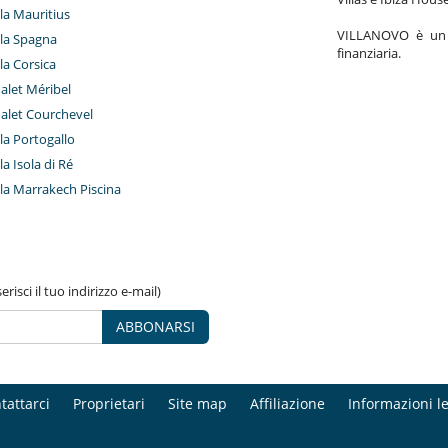
lla Mauritius
VILLANOVO è un a
illa Spagna
finanziaria.
lla Corsica
halet Méribel
halet Courchevel
lla Portogallo
lla Isola di Ré
illa Marrakech Piscina
risci il tuo indirizzo e-mail)
ABBONARSI
tattarci
Proprietari
Site map
Affiliazione
Informazioni le