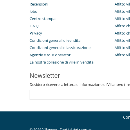
Recensioni
Affitto vi
Jobs
Affitto v
Centro stampa
Affitto vi
F.A.Q.
Affitto c
Privacy
Affitto c
Condizioni generali di vendita
Affitto vi
Condizioni generali di assicurazione
Affitto vi
Agenzie e tour operator
Affitto v
La nostra collezione di ville in vendita
Newsletter
Desidero ricevere la lettera d'informazione di Villanovo (Inse
Con
© 2026 Villanovo - Tutti i diritti riservati