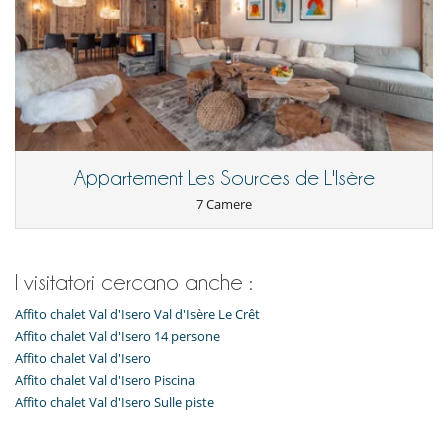
offering breathtaking views of glaciers and snow-capped peaks. It is in
close proximity to the ski slopes and amenities, allowing you to fully
enjoy the luxury alpine atmosphere. Val d'Isère is renowned for its
diverse slopes, vibrant nightlife, and high-end boutiques, making it a
sought-after destination for mountain enthusiasts.
I bambini sono i benvenuti
Letto per bebè
Appartement Les Sources de L'Isère
7 Camere
Attrezzature, eventi
Ascensore
All'esterno
I visitatori cercano anche :
Balcone
Terrazza(e)
Affito chalet Val d'Isero Val d'Isère Le Crêt
Divertimenti ed attività sportive
Affito chalet Val d'Isero 14 persone
Accesso internet (wifi)
Affito chalet Val d'Isero
Bar
Affito chalet Val d'Isero Piscina
Console di gioco (X-box, Nintendo, Wii)
Affito chalet Val d'Isero Sulle piste
Hammam
Piscina con corrente contraria
Piscina interna privata