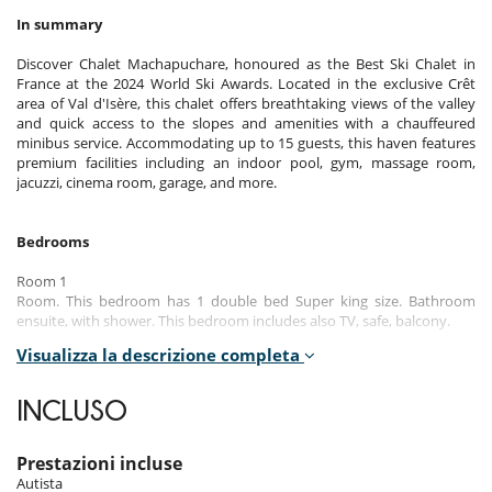
In summary
Discover Chalet Machapuchare, honoured as the Best Ski Chalet in
France at the 2024 World Ski Awards. Located in the exclusive Crêt
area of Val d'Isère, this chalet offers breathtaking views of the valley
and quick access to the slopes and amenities with a chauffeured
minibus service. Accommodating up to 15 guests, this haven features
premium facilities including an indoor pool, gym, massage room,
jacuzzi, cinema room, garage, and more.
Bedrooms
Room 1
Room. This bedroom has 1 double bed Super king size. Bathroom
ensuite, with shower. This bedroom includes also TV, safe, balcony.
Visualizza la descrizione completa
Room 2
Room. This bedroom has 1 double bed Super king size. Bathroom
ensuite, with shower. This bedroom includes also TV, safe, balcony.
INCLUSO
Room 3
Room. This bedroom has 1 double bed Super king size configurable as
Prestazioni incluse
a double bed. Bathroom ensuite, with shower. This bedroom includes
Autista