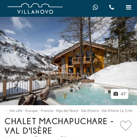
47
…
e
Affitto ville
Europa
Francia
Alpi del Nord
Val d'Isero
Val d'Isère Le Crêt
CHALET MACHAPUCHARE -
VAL D'ISÈRE