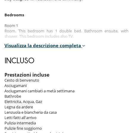
Bedrooms
Room 1
Room. This bedroom has 1 double bed. Bathroom ensuite, with
shower. This bedroom includes also TV.
Visualizza la descrizione completa
Room 2
Room. This bedroom has 1 double bed. Bathroom shared, with
shower.
INCLUSO
Room 3
Room. This bedroom has 1 double bed. Bathroom ensuite, with
Prestazioni incluse
shower. This bedroom includes also TV.
Cesto di benvenuto
Asciugamani
Room 4
Asciugamani cambiati a metà settimana
Room. This bedroom has 4 bunk beds. Bathroom shared, with shower.
Bathrobe
Elettricita, Acqua, Gaz
Room 5
Legna da ardere
Room. This bedroom has 1 double bed. Bathroom ensuite, with
Lenzuola e biancheria da casa
bathtub, shower. This bedroom includes also TV, dressing room.
Letti fatti all'arrivo
Pulizia intermedia
Room 6
Pulizie fine soggiorno
Room. This bedroom has 1 double bed Super king size configurable in