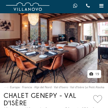
19
…
to ville
Europa
Francia
Alpi del Nord
Val d'Isero
Val d'Isère Le Petit Alaska
CHALET GENEPY - VAL
D'ISÈRE