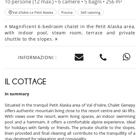
10 persone (12 max.) • 6 camere • 5 bagni • 256 m²
Val d'Isère Le Petit Alaska
Piscina
Self catering
Magnificent 6-bedroom chalet in the Petit Alaska area,
with indoor pool, steam room, terrace and private
shuttle to the slopes.
INFORMAZIONI :
IL COTTAGE
In summary
Situated in the tranquil Petit Alaska area of Val d'Isère, Chalet Genepy
offers authentic mountain living close to the resort centre and ski lifts.
With views over the resort, warm living spaces, an indoor swimming
pool and a hammam, it offers a comfortable alpine experience, ideal
for holidays with family or friends. The private shuttle to the slopes,
linen provided and final cleaning all contribute to the tranquillity of a
stay designed for relaxation and conviviality.