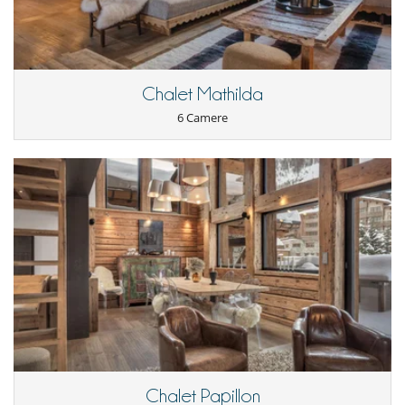
to 6 minutes by car or via the chalet's shuttle bus. A magnificent 6-
bedroom chalet in the Petit Alaska district, with indoor pool,
hammam, terrace and private shuttle to the slopes.
Chalet Mathilda
I bambini sono i benvenuti
6 Camere
Attrezzature, eventi
Ascensore
Divertimenti ed attività sportive
Accesso internet (wifi)
Piscina interna
Riscaldanti per scarpe
Ski room
Elettrodomestici
Cucina completamente fornita
Per i vostri pasti
Cucinati da solo
Per la vostra comodità e convenienza
Camera di pranzo
Chalet Papillon