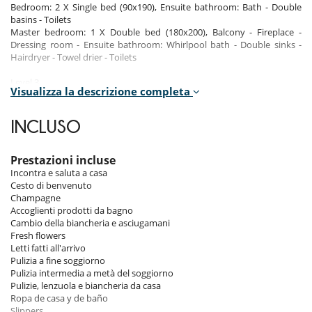
Bedroom: 2 X Single bed (90x190), Ensuite bathroom: Bath - Double
basins - Toilets
Master bedroom: 1 X Double bed (180x200), Balcony - Fireplace -
Dressing room - Ensuite bathroom: Whirlpool bath - Double sinks -
Hairdryer - Towel drier - Toilets
Level 3
Visualizza la descrizione completa
Bedroom: 2 X Single bed (90x190), En-suite bathroom: Bath - Shower -
Hairdryer - Single washbasin - Toilet
Bedroom: 1 X Separate double bed (160x200), Balcony - Closet -
INCLUSO
Ensuite bathroom: Bath - Hairdryer - Single washbasin - Toilet
Level 1
Prestazioni incluse
Bedroom: 2 X Single bed (90x190), Closet - Ensuite bathroom: Bath -
Incontra e saluta a casa
Single washbasin - Toilets
Cesto di benvenuto
Champagne
Accoglienti prodotti da bagno
Indoors
Cambio della biancheria e asciugamani
Fresh flowers
Level 2
Letti fatti all'arrivo
Balcony
Pulizia a fine soggiorno
Open kitchen
Pulizia intermedia a metà del soggiorno
Dining room
Pulizie, lenzuola e biancheria da casa
Terrace
Ropa de casa y de baño
Slippers