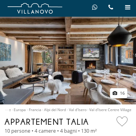
16
…
to ville
Europa
Francia
Alpi del Nord
Val d'Isero
Val d'Isere Centre Village
APPARTEMENT TALIA
10 persone • 4 camere • 4 bagni • 130 m²