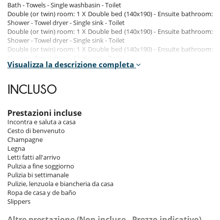
Bath - Towels - Single washbasin - Toilet
Double (or twin) room: 1 X Double bed (140x190) - Ensuite bathroom:
Shower - Towel dryer - Single sink - Toilet
Double (or twin) room: 1 X Double bed (140x190) - Ensuite bathroom:
Shower - Towel dryer - Single sink - Toilet
Double (or twin) room: 1 X Double bed (140x190) - Ensuite bathroom:
Shower - Towel dryer - Single sink - Toilet
Visualizza la descrizione completa
Indoors
INCLUSO
Level -1
hammam
Prestazioni incluse
Incontra e saluta a casa
Ground floor
Cesto di benvenuto
Fireplace
Champagne
Closed fitted kitchen
Legna
Dining area
Letti fatti all'arrivo
TV room
Pulizia a fine soggiorno
Garage
Pulizia bi settimanale
Pulizie, lenzuola e biancheria da casa
Ropa de casa y de baño
Outdoors
Slippers
Jacuzzi on the terrace
Altre prestazione (Non incluse - Prezzo indicativo)