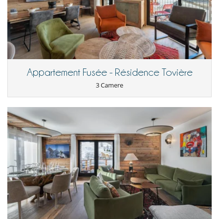
Casa con servizio cuoco o chef
Cucinati da solo
Per la vostra comodità e convenienza
Asciugacapelli
Qui vicino
Piste a meno di 100 m
Appartement Fusée - Résidence Tovière
3 Camere