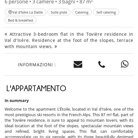
6 persone • 3 camere • 3 bagni • 87 m²
Val d'Isère La Daille
Sulle piste
Catering
Self catering
Bed & breakfast
Attractive 3-bedroom flat in the Tovière residence in
Val d'Isère. Residence at the foot of the slopes, terrace
with mountain views.
INFORMAZIONI :
L'APPARTAMENTO
In summary
Welcome to the apartment L'Étoile, located in Val d'Isère, one of the
most prestigious ski resorts in the French Alps. This 87 m² flat, part of
the Tovière residence, is sure to appeal to mountain lovers, with its
ideal location at the foot of the slopes, spectacular mountain views
and refined, bright living spaces. This flat can comfortably
accommodate up to six people, with its three beautifully designed