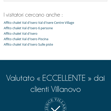
Sportello di sci
Qui vicino
I visitatori cercano anche :
Piste a meno di 500 m
Vicino alle scuole di sci
Affito chalet Val d'Isero Val d'Isere Centre Village
Villaggio raggiungibile a piedi
Affito chalet Val d'Isero 6 persone
Affito chalet Val d'Isero
Servicios y actividades de ocio en la residencia
Affito chalet Val d'Isero Piscina
Hammam
Piscina interna
Affito chalet Val d'Isero Sulle piste
Sala fitness
Sauna
Valutato « ECCELLENTE » dai
clienti Villanovo