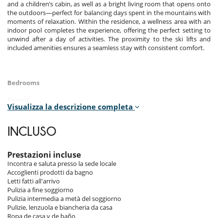
and a children’s cabin, as well as a bright living room that opens onto
the outdoors—perfect for balancing days spent in the mountains with
moments of relaxation. Within the residence, a wellness area with an
indoor pool completes the experience, offering the perfect setting to
unwind after a day of activities. The proximity to the ski lifts and
included amenities ensures a seamless stay with consistent comfort.
Bedrooms
Room 1
Visualizza la descrizione completa
Room. This bedroom has 1 double bed 190 cm. , with shower, 1
washbasin. This bedroom includes also private terrace, closet.
INCLUSO
Room 2
Room. This bedroom has 1 double bed 160 cm. , with bathtub, 1
washbasin. This bedroom includes also private terrace, WC.
Prestazioni incluse
Incontra e saluta presso la sede locale
Room 3
Accoglienti prodotti da bagno
Room. This bedroom has 1 bunk beds 90 cm.
Letti fatti all'arrivo
Pulizia a fine soggiorno
Pulizia intermedia a metà del soggiorno
Indoors
Pulizie, lenzuola e biancheria da casa
Ropa de casa y de baño