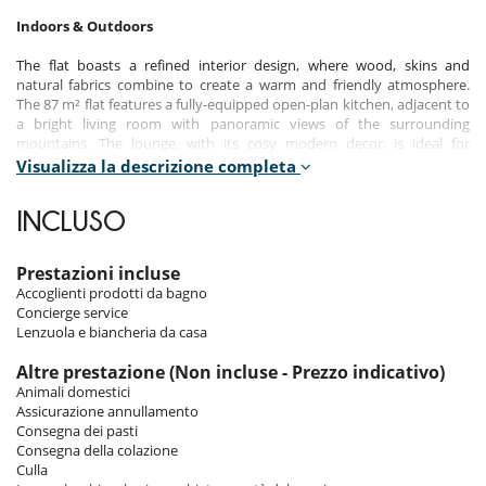
Indoors & Outdoors
The flat boasts a refined interior design, where wood, skins and
natural fabrics combine to create a warm and friendly atmosphere.
The 87 m² flat features a fully-equipped open-plan kitchen, adjacent to
a bright living room with panoramic views of the surrounding
mountains. The lounge, with its cosy modern decor, is ideal for
relaxing after a day on the slopes.
Visualizza la descrizione completa
The three en suite double bedrooms ensure optimum comfort for
every guest. Spacious and tastefully decorated, each offers a unique
INCLUSO
ambience in which to relax. Each en suite bathroom is equipped with
everything you need to ensure your well-being.
Prestazioni incluse
The main attraction of this flat is undoubtedly its south-facing terrace.
Accoglienti prodotti da bagno
It's unoverlooked, so you can enjoy exceptional sunshine and
Concierge service
spectacular mountain views. It's the perfect place to enjoy breakfast al
Lenzuola e biancheria da casa
fresco, or to relax in the sun after a busy day.
Altre prestazione (Non incluse - Prezzo indicativo)
Animali domestici
Staff & Services
Assicurazione annullamento
Consegna dei pasti
INCLUDED THE FREEDOM PACKAGE :
Consegna della colazione
Entrance to the apartment by your own, linen and beds made up on
Culla
arrival, slippers and welcome products, private concierge for the