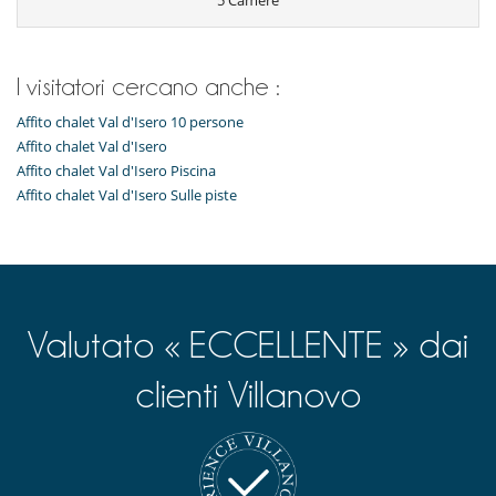
5 Camere
Per la vostra comodità e convenienza
Garage o posteggio privato
Ufficio
I visitatori cercano anche :
Servicios y actividades de ocio en la residencia
Ascensore
Affito chalet Val d'Isero 10 persone
Affito chalet Val d'Isero
Affito chalet Val d'Isero Piscina
Affito chalet Val d'Isero Sulle piste
Valutato « ECCELLENTE » dai
clienti Villanovo