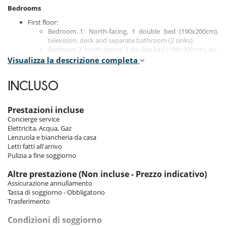
Bedrooms
First floor:
Bedroom 1: North-facing, 1 double bed (190x200cm),
television, desk and separate bathroom (2 sinks).
Bedroom 2: North-facing, 1 double bed (160x200 cm), en-
suite shower room/WC.
Visualizza la descrizione completa
Second floor:
INCLUSO
Bedroom 3: north-facing balcony, 1 double bed (190x200
cm), television, desk and en-suite bathroom with 2 sinks,
shower and toilet.
Prestazioni incluse
Bedroom 4: windowless, 2 bunk beds for children
Concierge service
(90x190 cm).
Elettricita, Acqua, Gaz
Lenzuola e biancheria da casa
Fourth floor:
Letti fatti all'arrivo
Bedroom 5: north-facing, double bed (160x200 cm),
Pulizia a fine soggiorno
shower room, bathtub, 2 sinks and separate toilet with
sink.
Altre prestazione (Non incluse - Prezzo indicativo)
Assicurazione annullamento
Tassa di soggiorno - Obbligatorio
Indoors
Trasferimento
The apartment features bright interiors, enhanced by large bay
Condizioni di soggiorno