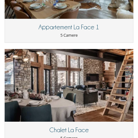
Divertimenti ed attività sportive
Giochi di società
Libri
Riscaldanti per scarpe
Appartement La Face 1
Ski room
Sono SONOS
5 Camere
Elettrodomestici
Bollitore elettrico
Cooker hood
Cucina americana
Cucina completamente fornita
Fornello a induzione
forno
forno microonde
Frigorifero, congelatore
Lavanderia
Lavastoviglie
Lavatrice
Macchina per il caffè Nespresso
Raclette
Stampa agrumi
Tostapane
Chalet La Face