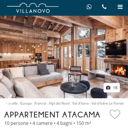
18
…
Affitto ville
Europa
Francia
Alpi del Nord
Val d'Isero
Val d'Isère Le Fornet
APPARTEMENT ATACAMA
10 persone • 4 camere • 4 bagni • 150 m²