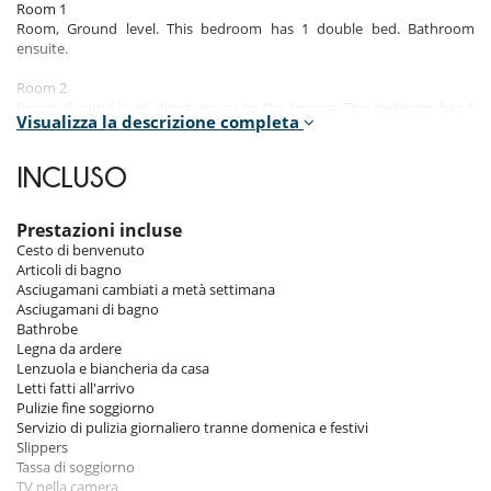
Room 1
Room, Ground level. This bedroom has 1 double bed. Bathroom
ensuite.
Room 2
Room, Ground level, direct access to the terrace. This bedroom has 1
Visualizza la descrizione completa
double bed. Bathroom ensuite.
Room 3
INCLUSO
Room, Ground level. This bedroom has 4 bunk beds. Bathroom
ensuite.
Prestazioni incluse
Room 4
Cesto di benvenuto
Room, 1st floor. This bedroom has 1 double bed King size. Bathroom
Articoli di bagno
ensuite.
Asciugamani cambiati a metà settimana
Asciugamani di bagno
Bathrobe
Indoors
Legna da ardere
Lenzuola e biancheria da casa
The flat is new and modern, with an Alpine style mixed with
Letti fatti all'arrivo
contemporary touches. The first floor opens onto a spacious living
Pulizie fine soggiorno
area including a lounge with fireplace, perfect for aperitifs with friends,
Servizio di pulizia giornaliero tranne domenica e festivi
and a fully equipped open-plan kitchen for preparing delicious meals.
Slippers
Three bedrooms, each with its own shower room, offer comfort and
Tassa di soggiorno
privacy. Two double bedrooms, one with access to the terrace, and
TV nella camera