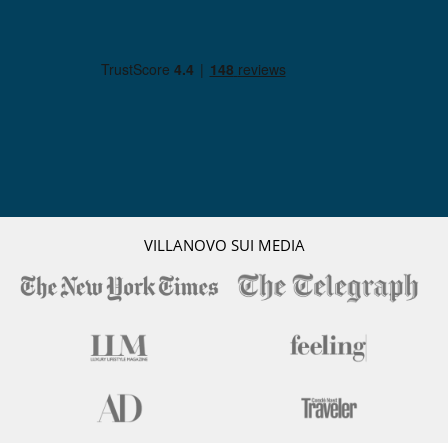
Salone TV
Personale
Cuoco
Donna delle pulizie
Servizio di autista
Qui vicino
Ski in - Ski out
Servicios y actividades de ocio en la residencia
Sauna
Ski room
VILLANOVO SUI MEDIA