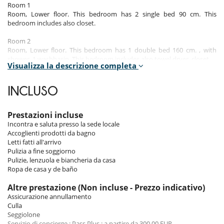
Room 1
Room, Lower floor. This bedroom has 2 single bed 90 cm. This
bedroom includes also closet.
Room 2
Room, Lower floor. This bedroom has 1 double bed 160 cm. , with
shower, 1 washbasin. This bedroom includes also towel dryer, closet.
Visualizza la descrizione completa
Room 3
Room, Ground level. This bedroom has 2 bunk beds 90 cm. This
INCLUSO
bedroom includes also closet.
Room 4
Prestazioni incluse
Room, Ground level. This bedroom has 1 double bed 160 cm. , with
Incontra e saluta presso la sede locale
shower, 1 washbasin. This bedroom includes also office table, hair
Accoglienti prodotti da bagno
dryer, towel dryer, closet.
Letti fatti all'arrivo
Pulizia a fine soggiorno
Pulizie, lenzuola e biancheria da casa
Indoors
Ropa de casa y de baño
The apartment includes four bedrooms, all tastefully decorated in a
Altre prestazione (Non incluse - Prezzo indicativo)
modern alpine style. These relaxation spaces offer the perfect setting
Assicurazione annullamento
to unwind after a busy day on the slopes. The living area of the
Culla
apartment is warm and welcoming, offering a stunning view of the
Seggiolone
mountains. It includes a living room, a convivial dining room and a
Servizio di concierge : Pass Plus : a partire da 300.00 EUR