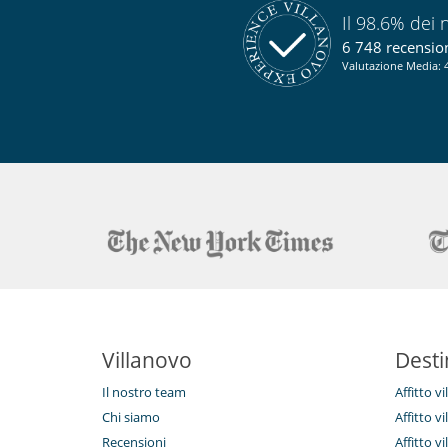
Il 98.6% dei n
6 748 recensioni
Valutazione Media: 4
Villanovo
Desti
Il nostro team
Affitto v
Chi siamo
Affitto vi
Recensioni
Affitto vi