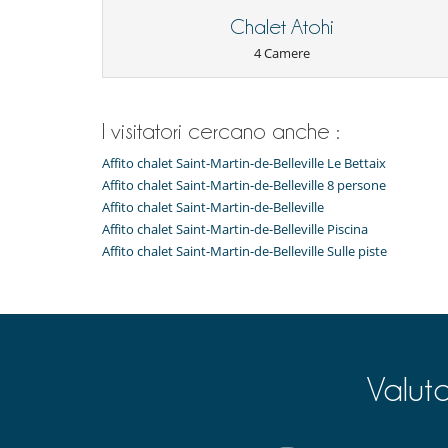
Stampa agrumi
- Bei einer Stornierung Ihrer Reservierung mehr als 31
Chalet Atohi
geleistete Anzahlung. Sollten wir das Haus jedoch zu
Per i vostri pasti
behalten wir lediglich 10 % des Reservierungsbetrages
4 Camere
Cucinati da solo
- La rata di prenotazione non è mai rimborsata in caso
- Annullamento a meno di
31 Giorni
prima dell'arrivo :
Per la vostra comodità e convenienza
- Non presentazione
100 %
del totale della prenotazio
Camera di pranzo
I visitatori cercano anche :
Garage o posteggio privato
Salotto
Affito chalet Saint-Martin-de-Belleville Le Bettaix
Qui vicino
Affito chalet Saint-Martin-de-Belleville 8 persone
Piste a meno di 200 m
Affito chalet Saint-Martin-de-Belleville
Affito chalet Saint-Martin-de-Belleville Piscina
Affito chalet Saint-Martin-de-Belleville Sulle piste
Valut