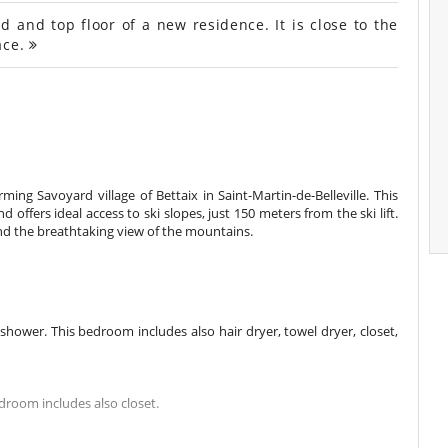
and top floor of a new residence. It is close to the
ace.
ing Savoyard village of Bettaix in Saint-Martin-de-Belleville. This
fers ideal access to ski slopes, just 150 meters from the ski lift.
nd the breathtaking view of the mountains.
ower. This bedroom includes also hair dryer, towel dryer, closet,
room includes also closet.