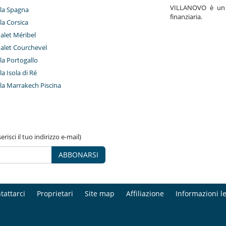
VILLANOVO è un a
illa Spagna
finanziaria.
lla Corsica
halet Méribel
halet Courchevel
lla Portogallo
lla Isola di Ré
illa Marrakech Piscina
risci il tuo indirizzo e-mail)
ABBONARSI
tattarci
Proprietari
Site map
Affiliazione
Informazioni le