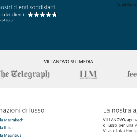
ostri clienti soddisfatti
 dei clienti
.64 su 5.
VILLANOVO SUI MEDIA
nazioni di lusso
La nostra a
VILLANOVO, agenzia 
illa Marrakech
di lusso per una v
lla Ibiza
Villas e Ibiza Hous
lla Mauritius