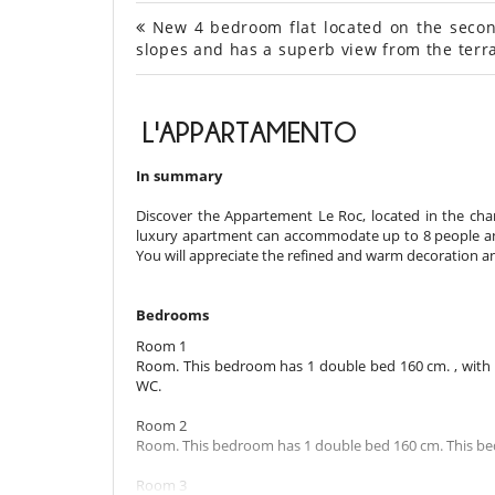
New 4 bedroom flat located on the second 
slopes and has a superb view from the terr
L'APPARTAMENTO
In summary
Discover the Appartement Le Roc, located in the charm
luxury apartment can accommodate up to 8 people and of
You will appreciate the refined and warm decoration a
Bedrooms
Room 1
Room. This bedroom has 1 double bed 160 cm. , with sh
WC.
Room 2
Room. This bedroom has 1 double bed 160 cm. This bed
Room 3