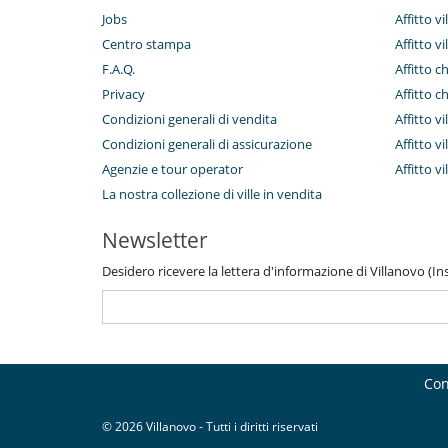
Jobs
Affitto v
Centro stampa
Affitto vi
F.A.Q.
Affitto c
Privacy
Affitto c
Condizioni generali di vendita
Affitto vi
Condizioni generali di assicurazione
Affitto vi
Agenzie e tour operator
Affitto v
La nostra collezione di ville in vendita
Newsletter
Desidero ricevere la lettera d'informazione di Villanovo (Inse
Con
© 2026 Villanovo - Tutti i diritti riservati