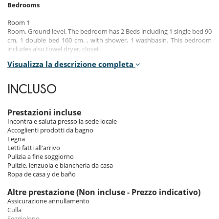
Bedrooms
Room 1
Room, Ground level. The bedroom has 2 Beds including 1 single bed 90
cm, 1 double bed 160 cm. , with shower, 1 washbasin. This bedroom
includes also towel dryer, closet.
Visualizza la descrizione completa
Room 2
Room, Ground level. This bedroom has 1 double bed 160 cm. This
bedroom includes also closet.
INCLUSO
Room 3
Room. This bedroom has 1 double bed 160 cm. , with bathtub, 1
Prestazioni incluse
washbasin. This bedroom includes also towel dryer, closet, WC.
Incontra e saluta presso la sede locale
Accoglienti prodotti da bagno
Room 4
Legna
Room. The bedroom has 2 Beds including 1 bunk beds, 1 trundle bed.
Letti fatti all'arrivo
Pulizia a fine soggiorno
Pulizie, lenzuola e biancheria da casa
Indoors
Ropa de casa y de baño
The Kalasi apartment is characterized by its bright and spacious
Altre prestazione (Non incluse - Prezzo indicativo)
spaces, thanks to the many openings to the outside. Its architecture
Assicurazione annullamento
combines traditional Alpine construction codes with contemporary
Culla
decoration. It has a comfortable living room with a wood-burning
Seggiolone