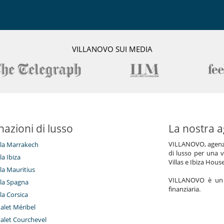
VILLANOVO SUI MEDIA
nazioni di lusso
La nostra a
VILLANOVO, agenzia 
illa Marrakech
di lusso per una v
lla Ibiza
Villas e Ibiza Hous
lla Mauritius
VILLANOVO è un a
illa Spagna
finanziaria.
lla Corsica
halet Méribel
halet Courchevel