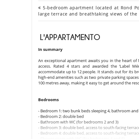
5-bedroom apartment located at Rond Point
large terrace and breathtaking views of the
L'APPARTAMENTO
In summary
An exceptional apartment awaits you in the heart of Mér
access. Rated 4 stars and awarded the ‘Label Mér
accommodate up to 12 people. It stands out for its bre
high-end amenities such as two private parking spaces 
100 metres away, making it easy to get around the reso
Bedrooms
- Bedroom 1: two bunk beds sleeping 4, bathroom an
- Bedroom 2: double bed
- Bathroom with WC (for bedrooms 2 and 3)
- Bedroom 3: double bed, access to south-facing terrac
- Bedroom 4: double bed, access to south-facing terrac
- Shower room with WC (for bedrooms 4 and 5)