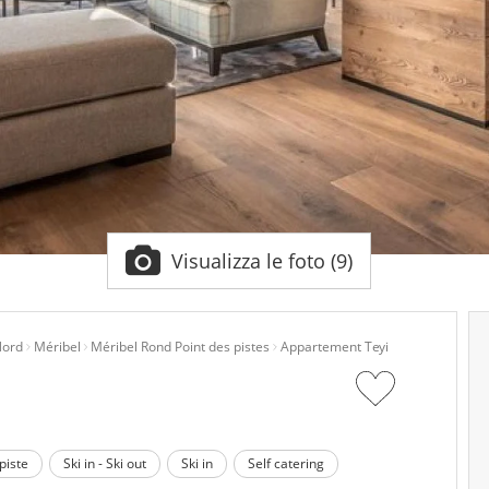
Visualizza le foto (9)
Nord
Méribel
Méribel Rond Point des pistes
Appartement Teyi
 piste
Ski in - Ski out
Ski in
Self catering