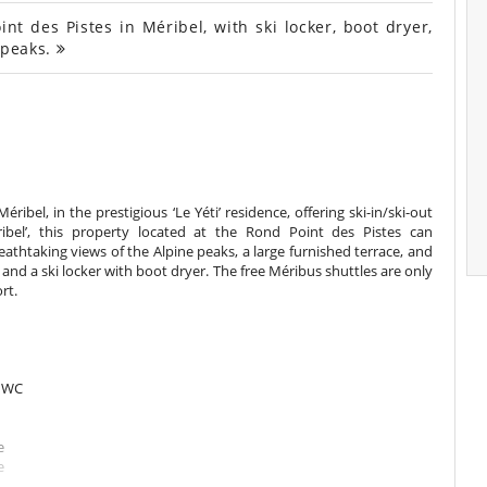
 des Pistes in Méribel, with ski locker, boot dryer,
 peaks.
ibel, in the prestigious ‘Le Yéti’ residence, offering ski-in/ski-out
ibel’, this property located at the Rond Point des Pistes can
athtaking views of the Alpine peaks, a large furnished terrace, and
and a ski locker with boot dryer. The free Méribus shuttles are only
rt.
d WC
e
e