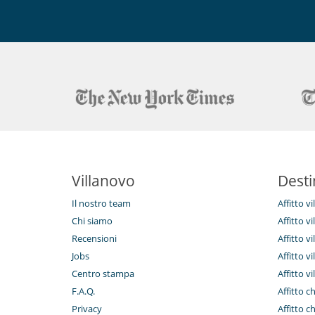
Villanovo
Desti
Il nostro team
Affitto v
Chi siamo
Affitto vi
Recensioni
Affitto vi
Jobs
Affitto v
Centro stampa
Affitto vi
F.A.Q.
Affitto c
Privacy
Affitto c