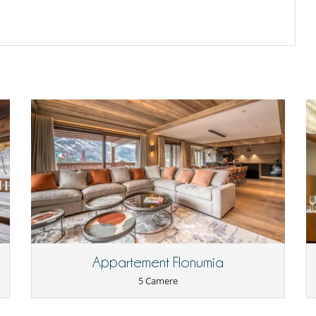
o di :
5 000.00 EUR
re-autorizzazione - Link ESTERNO
lla prenotazione.
somazione, pasti ed altri servizi in opzione comandati sul posto.
evono essere indirizzate via mail
to all’ora locale della casa
 at the Rond Point des Pistes, a sought-after spot in Méribel. Enjoy
:
25 %
del totale della prenotazione.
odation, while being close to all the resort's amenities. Méribel is
100 %
del totale della prenotazione.
 and warm atmosphere, offering the ideal setting for a memorable
ne
Appartement Flonumia
5 Camere
Terrazza(e)