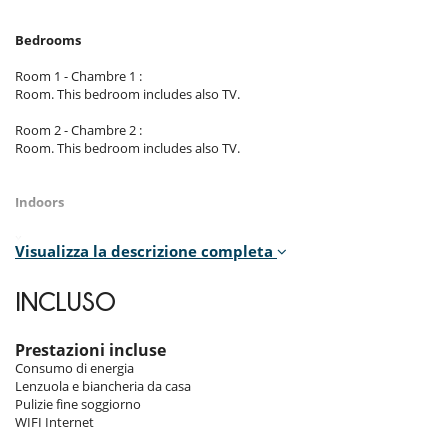
Bedrooms
Room 1 - Chambre 1 :
Room. This bedroom includes also TV.
Room 2 - Chambre 2 :
Room. This bedroom includes also TV.
Indoors
x
Visualizza la descrizione completa
Outdoors
INCLUSO
x
Prestazioni incluse
Consumo di energia
Staff & Services
Lenzuola e biancheria da casa
Pulizie fine soggiorno
x
WIFI Internet