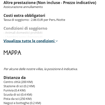
Altre prestazione (Non incluse - Prezzo indicativo)
Location
Assicurazione annullamento
x
Costi extra obbligatori
Tassa di soggiorno : 2.86 EUR per Pers./Notte
Condizioni di soggiorno
I bambini sono i benvenuti
- Animali domestici prohibiti
- I bambini sono i benvenuti
Attrezzature, eventi
Visualizza tutte le condizioni
- I genitori devono sorvegliare i loro bambini ad ogni istante se c'è
Ascensore
utilizzazione di piscina, jacuzzi, sauna, hammam
riscaldamento
- L'organizzazione di eventi in questa proprietà è vietata senza
MAPPA
l'accordo di Villanovo
All'esterno
- La casa deve essere restituito nella condizione di check-in. In caso
Balcone
contrario, le tasse possono essere a carico del cliente.
Parcheggio
- Prohibito fumare all'interno della casa
Per alcune delle nostre villas, la posizione è indicativa.
- Lingue parlate dal personale di casa : Inglese - Francese
Divertimenti ed attività sportive
- Check-in :
17:00 h
- Check out :
10:00 h
Accesso internet (wifi)
Distanza da
- Un deposito è richiesto dal proprietario per un importo di :
2 500.00
Riscaldanti per scarpe
Centro città (200 KM)
EUR
Ski room
Stazione di sci (0.2 KM)
- Il deposito deve essere pagato nel modo seguente :
Pre-
Tivù
Funivia (0.4 KM)
autorizzazione - Link ESTERNO
Scuola di sci (0.4 KM)
Elettrodomestici
Pista da sci (250 KM)
Condizioni di prenotazione
Cucina americana
Negozi e botteghe (0.2 KM)
- Rata erogata da Villanovo alla prenotazione :
40 %