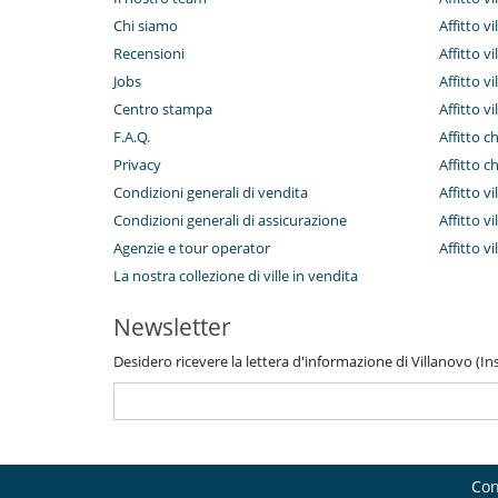
Chi siamo
Affitto vi
Recensioni
Affitto vi
Jobs
Affitto v
Centro stampa
Affitto vi
F.A.Q.
Affitto c
Privacy
Affitto c
Condizioni generali di vendita
Affitto vi
Condizioni generali di assicurazione
Affitto vi
Agenzie e tour operator
Affitto v
La nostra collezione di ville in vendita
Newsletter
Desidero ricevere la lettera d'informazione di Villanovo (Inse
Con