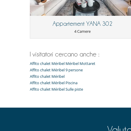
Ski room
Elettrodomestici
Cucina americana
Lavastoviglie
Appartement YANA 302
Riscaldamento e acqua calda al gaz
4 Camere
Per i vostri pasti
Cucinati da solo
I visitatori cercano anche :
Per la vostra comodità e convenienza
Divano trasformabile
Affito chalet Méribel Méribel Mottaret
Affito chalet Méribel 9 persone
Affito chalet Méribel
Affito chalet Méribel Piscina
Affito chalet Méribel Sulle piste
Valut