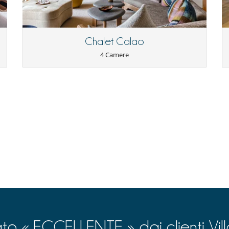
Tivù
Cucina completamente fornita
Lavatrice
Chalet Calao
4 Camere
Sportello di sci
ato « ECCELLENTE » dai clienti Vil