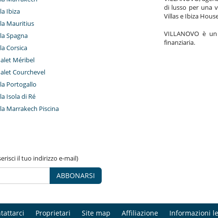
di lusso per una v
lla Ibiza
Villas e Ibiza Hous
lla Mauritius
VILLANOVO è un a
illa Spagna
finanziaria.
lla Corsica
halet Méribel
halet Courchevel
lla Portogallo
lla Isola di Ré
illa Marrakech Piscina
risci il tuo indirizzo e-mail)
ABBONARSI
tattarci
Proprietari
Site map
Affiliazione
Informazioni le