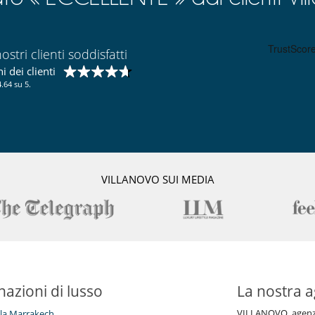
ostri clienti soddisfatti
 dei clienti
.64 su 5.
VILLANOVO SUI MEDIA
nazioni di lusso
La nostra a
VILLANOVO, agenzia 
illa Marrakech