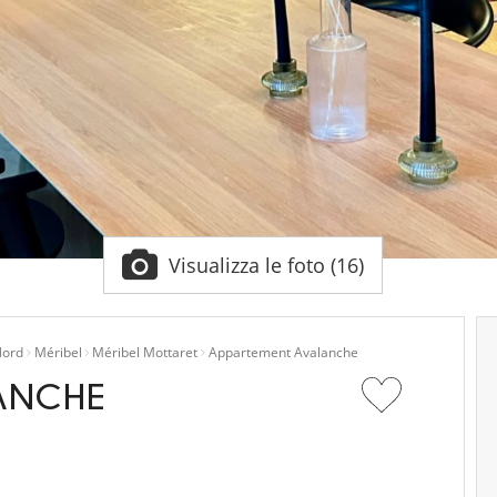
Visualizza le foto (16)
Nord
Méribel
Méribel Mottaret
Appartement Avalanche
ANCHE