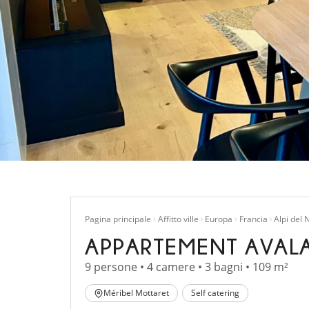
Pagina principale
Affitto ville
Europa
Francia
Alpi del 
APPARTEMENT AVAL
9 persone • 4 camere • 3 bagni • 109 m²
Méribel Mottaret
Self catering