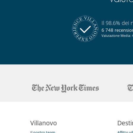
Il 98.6% dei n
6 748 recensioni
Valutazione Media: 4
Villanovo
Desti
Il nostro team
Affitto v