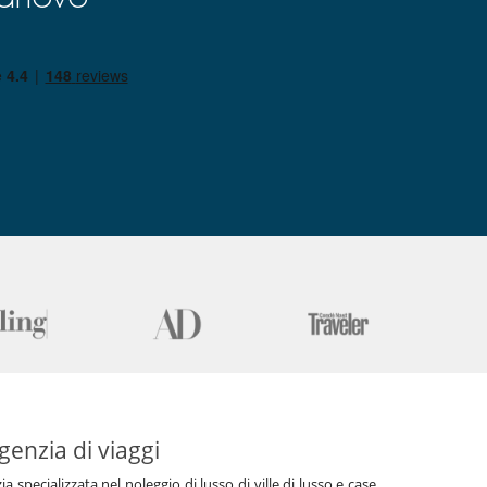
genzia di viaggi
specializzata nel noleggio di lusso di ville di lusso e case