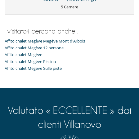
Riscaldanti per scarpe
5 Camere
Sala cinema
Sala fitness
Sala massaggi
Ski room
Stanza dei giochi
I visitatori cercano anche :
Tivù
Affito chalet Megève Megève Mont d'Arbois
Elettrodomestici
Affito chalet Megève 12 persone
Cucina completamente fornita
Affito chalet Megève
Affito chalet Megève Piscina
Per i vostri pasti
Affito chalet Megève Sulle piste
Cucinati da solo
Cuoco su richiesta (prenotazione obbligatoria)
Per la vostra comodità e convenienza
Camini
Garage o posteggio privato
Salone TV
Valutato « ECCELLENTE » dai
Salotto
Terrazza o balcone
clienti Villanovo
Qui vicino
Ski in
Ski in - Ski out