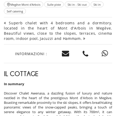
Megève Mont d'Arbois
Sulle piste
Ski in - Ski out
Ski in
Self catering
Superb chalet with 4 bedrooms and a dormitory,
located in the heart of Mont d'Arbois in Megève.
Beautiful views, close to the slopes, terraces, cinema
room, indoor pool, Jacuzzi and Hammam.
INFORMAZIONI :
IL COTTAGE
In summary
Discover Chalet Awenasa, a dazzling fusion of luxury and nature
nestled in the heart of the prestigious Mont d'Arbois in Megève.
Boasting remarkable proximity to the ski slopes, it offers breathtaking
panoramic views of the snow-capped peaks, bringing a touch of
serene elegance to any winter getaway. With its 700m², it can