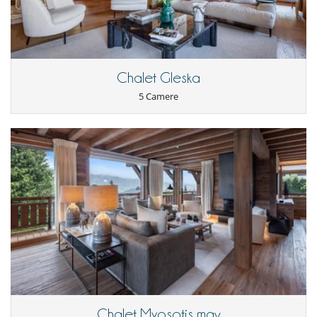
friends, just after a day on the slopes.
- Le condizioni di annullamento si applicano in riferimento all’ora locale
della casa
On one side, you can go straight up to Mont d'Arbois and explore all
- La rata di prenotazione non è mai rimborsata in caso
the slopes as far as St Nicolas de Véroce or St Gervais. On the other
d'annullamento.
side, you can quickly access Rochebrune and ski down Côte 2000 to
- Annullamento a meno di
45 Giorni
prima dell'arrivo :
100 %
del totale
the centre of Megève village.
della prenotazione.
Chalet Gleska
- Non presentazione
100 %
del totale della prenotazione
As a resident of the resort, you can use the Four Season ski lift.
5 Camere
I bambini sono i benvenuti
Attrezzature, eventi
Cantina e selezione di vini
All'esterno
Spazio cena sulla terrazza
Terrazza(e)
Divertimenti ed attività sportive
Accesso internet (wifi)
Hammam
Jacuzzi
Piscina coperta riscaldata
Chalet Myosotis mgv