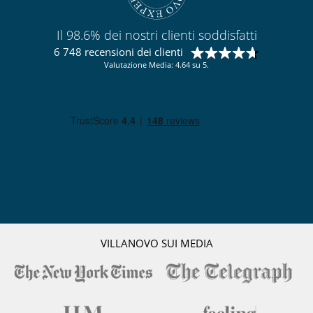
Per la vostra comodità e convenienza
Area relax
Camera di pranzo
Il 98.6% dei nostri clienti soddisfatti
Camini
6 748 recensioni dei clienti
cantina a vino temperata
Garage o posteggio privato
Valutazione Media: 4.64 su 5.
Piscina interiore
Salone TV
Salotto
Terrazza
Personale
Cuoco
Gouvernante
Maggiordomo
Servizio di autista
Qui vicino
Piste a meno di 100 m
VILLANOVO SUI MEDIA