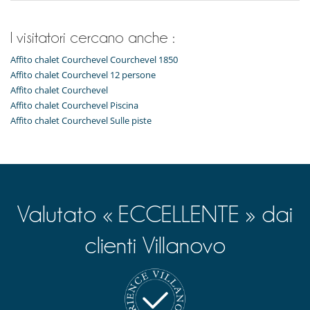
Elettrodomestici
I visitatori cercano anche :
Asciugatrice
Asse da stiro
Affito chalet Courchevel Courchevel 1850
Combinato microonde e forno normale
Congelatore
Affito chalet Courchevel 12 persone
Cooker hood
Affito chalet Courchevel
Cucina completamente fornita
Affito chalet Courchevel Piscina
Ferro da stiro
Affito chalet Courchevel Sulle piste
Fondue
Fornello a induzione
forno
forno microonde
Frigorifero
Lavastoviglie
Lavatrice
Valutato « ECCELLENTE » dai
Macchina per il caffè Nespresso
Pierrade
Raclette
clienti Villanovo
Tostapane
Per i vostri pasti
Casa con servizio cuoco o chef