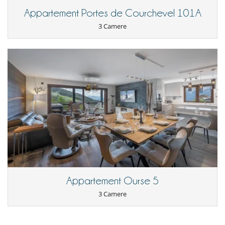
Cucinati da solo
Condizioni e spese di annullamento
Appartement Portes de Courchevel 101A
- Tutte le domande di modificazione e d'annullamento devono essere
Per la vostra comodità e convenienza
3 Camere
indirizzate via mail
cantina a vino temperata
- Le condizioni di annullamento si applicano in riferimento all’ora locale
Salotto
della casa
Sportello di sci
- Bei einer Stornierung Ihrer Reservierung mehr als 31 Tage vor
Reisebeginn beträgt die Stornogebühr die bei der Buchung geleistete
Qui vicino
Anzahlung. Sollten wir das Haus jedoch zu den von Ihnen gebuchten
Piste a meno di 100 m
Terminen anderweitig vermieten können, behalten wir lediglich 10 %
Vicino alle scuole di sci
des Reservierungsbetrages als Stornogebühr ein und erstatten Ihnen
den Restbetrag zurück..
- La rata di prenotazione non è mai rimborsata in caso
d'annullamento.
- Annullamento a meno di
31 Giorni
prima dell'arrivo :
100 %
del totale
della prenotazione.
- Non presentazione
100 %
del totale della prenotazione
Appartement Ourse 5
3 Camere