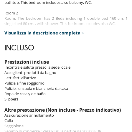
bathtub. This bedroom includes also balcony, WC.
Room 2
Room. The bedroom has 2 Beds including 1 double bed 160 cm, 1
single bed 80 cm. , with shower. This bedroom includes also WC.
Visualizza la descrizione completa
Room 3
Room. This bedroom has 1 double bed 160 cm. , with shower. This
bedroom includes also balcony.
INCLUSO
Indoors
Prestazioni incluse
Incontra e saluta presso la sede locale
The interior decoration is simple but elegant. The amenities are
Accoglienti prodotti da bagno
modern and there is everything you need for your comfort. The
Letti fatti all'arrivo
spacious living area is bright all day long and gives direct access to the
Pulizia a fine soggiorno
balcony.
Pulizie, lenzuola e biancheria da casa
Ropa de casa y de baño
Slippers
Outdoors
Altre prestazione (Non incluse - Prezzo indicativo)
The balcony of the chalet offers you a view right on the ski slopes and
Assicurazione annullamento
on the beautiful snow-covered mountains.
Culla
Seggiolone
Servizio di concierge : Pass Plus : a partire da 300.00 EUR