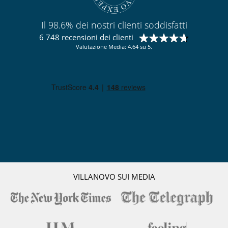
Per la vostra comodità e convenienza
Asciugacapelli
Il 98.6% dei nostri clienti soddisfatti
Garage o posteggio privato
Salone TV
6 748 recensioni dei clienti
Terrazza
Valutazione Media: 4.64 su 5.
Personale
Gouvernante
Qui vicino
Piste a meno di 100 m
Piste da sci raggiungibili a piedi
Ski out
Vicino alle scuole di sci
Servicios y actividades de ocio en la residencia
Hammam
Negozio di sci
Piscina calda
VILLANOVO SUI MEDIA
Piscina interna
Ristorante
Sala fitness
Sauna
Ski room
Spa