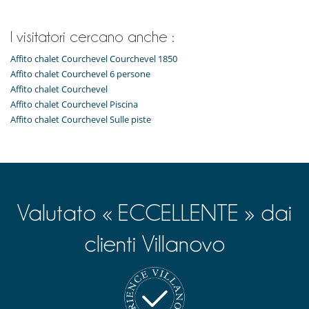
Divertimenti ed attività sportive
Accesso internet (wifi)
Hammam
I visitatori cercano anche :
Piscina interna
Sala fitness
Affito chalet Courchevel Courchevel 1850
Sala massaggi
Affito chalet Courchevel 6 persone
Sauna
Affito chalet Courchevel
Ski room
Tivù
Affito chalet Courchevel Piscina
Affito chalet Courchevel Sulle piste
Elettrodomestici
Bollitore elettrico
Cucina americana
Cucina completamente fornita
forno
forno microonde
Frigorifero
Valutato « ECCELLENTE » dai
Lavastoviglie
Lavatrice
clienti Villanovo
Macchina per il caffè Nespresso
Tostapane
Per i vostri pasti
Bed & Breakfast