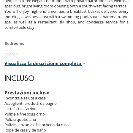
people in three elegant bedrooms with private bathrooms, as well as a
spacious, bright living room opening onto a south-west facing terrace.
You will enjoy high-end amenities: a breakfast basket delivered every
morning, a wellness area with a swimming pool, sauna, hammam, and
spa, as well as a restaurant, ski shop, and concierge service for a
comfortable stay.
Bedrooms
Room 1
Room. This bedroom has 1 double bed 180 cm. , with 2 washbasins,
Visualizza la descrizione completa
bathtub, walk-in shower. This bedroom includes also TV, safe, private
terrace, hair dryer, towel dryer, WC.
INCLUSO
Room 2
Room. This bedroom has 1 double bed 180 cm. , with 2 washbasins,
walk-in shower. This bedroom includes also TV, safe, private terrace,
Prestazioni incluse
hair dryer, towel dryer, WC.
Incontra e saluta a casa
Accoglienti prodotti da bagno
Room 3
Letti fatti all'arrivo
Room. This bedroom has 1 double bed 180 cm. , with 2 washbasins,
Pulizia a fine soggiorno
walk-in shower. This bedroom includes also TV, safe, private terrace,
Pulizia quotidiana
hair dryer, towel dryer, WC.
Pulizie, lenzuola e biancheria da casa
Ropa de casa y de baño