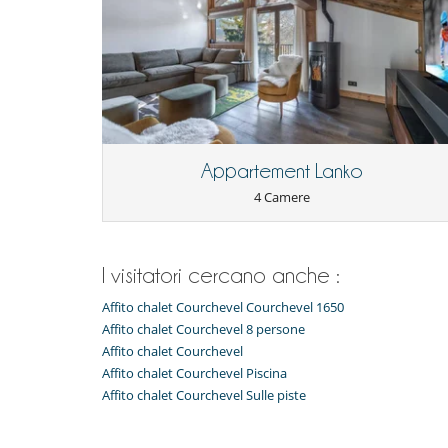
Per la vostra comodità e convenienza
Asciugacapelli
Salotto
Qui vicino
Piste a meno di 500 m
Servicios y actividades de ocio en la resi
Ascensore
Appartement Lanko
4 Camere
I visitatori cercano anche :
Affito chalet Courchevel Courchevel 1650
Affito chalet Courchevel 8 persone
Affito chalet Courchevel
Affito chalet Courchevel Piscina
Affito chalet Courchevel Sulle piste