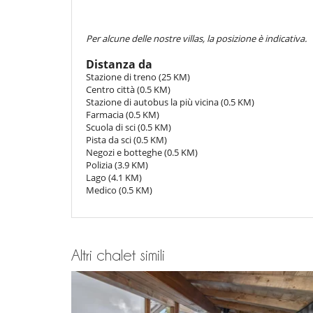
- Rata erogata da Villanovo alla prenotazione :
30 %
- 2° rata
45 Giorni
prima dell'arrivo :
70 %
del totale de
Attrezzature, eventi
- Il prezzo totale della prenotazione non include le con
cassaforte
Per alcune delle nostre villas, la posizione è indicativa.
Rilevatore di fumo
Condizioni e spese di annullamento
Distanza da
- Tutte le domande di modificazione e d'annullamento d
All'esterno
Stazione di treno (25 KM)
- Le condizioni di annullamento si applicano in riferimen
Posti per cenare a cielo aperto
Centro città (0.5 KM)
- La rata di prenotazione non è mai rimborsata in caso
Stazione di autobus la più vicina (0.5 KM)
- Annullamento a meno di
45 Giorni
prima dell'arrivo :
Divertimenti ed attività sportive
Farmacia (0.5 KM)
- Non presentazione
100 %
del totale della prenotazio
Accesso internet (wifi)
Scuola di sci (0.5 KM)
Ski room
Pista da sci (0.5 KM)
Negozi e botteghe (0.5 KM)
Elettrodomestici
Polizia (3.9 KM)
Asse da stiro
Lago (4.1 KM)
Cooker hood
Medico (0.5 KM)
Cucina completamente fornita
Fondue
forno
Frigorifero
Lavatrice
Altri chalet simili
Macchina per il caffè Nespresso
Per i vostri pasti
Cucinati da solo