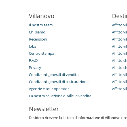
Villanovo
Desti
Il nostro team
Affitto v
Chi siamo
Affitto vi
Recensioni
Affitto vi
Jobs
Affitto v
Centro stampa
Affitto vi
F.A.Q.
Affitto c
Privacy
Affitto c
Condizioni generali di vendita
Affitto vi
Condizioni generali di assicurazione
Affitto vi
Agenzie e tour operator
Affitto v
La nostra collezione di ville in vendita
Newsletter
Desidero ricevere la lettera d'informazione di Villanovo (Inse