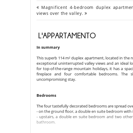
Magnificent 4-bedroom duplex apartment
views over the valley.
L'APPARTAMENTO
In summary
This superb 114 m² duplex apartment, located in the n
exceptional uninterrupted valley views and an ideal lo
for top-of-the-range mountain holidays, it has a spac
fireplace and four comfortable bedrooms. The s
uncompromising stay.
Bedrooms
The four tastefully decorated bedrooms are spread ove
- on the ground floor, a double en suite bedroom with
- upstairs, a double en suite bedroom and two othe
bathroom.