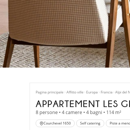
Pagina principale
Affitto ville
Europa
Francia
Alpi del 
APPARTEMENT LES GL
8 persone • 4 camere • 4 bagni • 114 m²
Courchevel 1650
Self catering
Piste a men