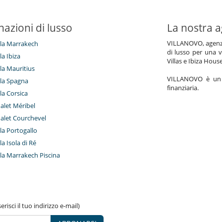
nazioni di lusso
La nostra a
VILLANOVO, agenzia 
illa Marrakech
di lusso per una v
lla Ibiza
Villas e Ibiza Hous
lla Mauritius
VILLANOVO è un a
illa Spagna
finanziaria.
lla Corsica
halet Méribel
halet Courchevel
lla Portogallo
lla Isola di Ré
illa Marrakech Piscina
risci il tuo indirizzo e-mail)