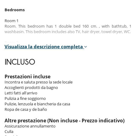
Bedrooms
Room 1
Room. This bedroom has 1 double bed 160 cm. , with bathtub, 1
washbasin. This bedroom includes also TV, hair dryer, towel dryer, WC.
Room 2
Visualizza la descrizione completa
Room. This bedroom has 2 single bed 80 cm configurable as a double
bed. , with shower, 1 washbasin. This bedroom includes also towel
dryer, WC.
INCLUSO
Room 3
Room. This bedroom has 1 bunk beds 80 cm.
Prestazioni incluse
Incontra e saluta presso la sede locale
Accoglienti prodotti da bagno
Indoors & outdoors
Letti fatti all'arrivo
Pulizia a fine soggiorno
Thanks to its balcony you will be able to contemplate from its living
Pulizie, lenzuola e biancheria da casa
room, the magnificent view over the snowy mountains.
Ropa de casa y de baño
You will appreciate the living space which includes a TV lounge and a
fireplace, a dinning room and a fully equipped kitchen. The apartment
Altre prestazione (Non incluse - Prezzo indicativo)
offers three bedrooms, two doubles bedroom and one with a bunk
Assicurazione annullamento
bed (sleeps two). A separate bathroom (with shower, towel dryer,
Culla
toilet and single sink) and a separate toilet are also available.