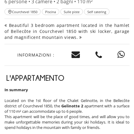
6 persone • 3 camere • 2 bagni • 110 m²
Courchevel 1850
Piscina
Sulle piste
Self catering
Beautiful 3 bedroom apartment located in the hamlet
of Bellecôte in Courchevel 1850 with ski locker, garage
and magnificent mountain views.
INFORMAZIONI :
L'APPARTAMENTO
In summary
Located on the 1st floor of the Chalet Gelinotte, in the Bellecôte
district of Courchevel 1850, the
Gelinotte 2
apartment with a surface
of 110 m² can accommodate up to 6 people.
This apartment will be the place of good times, and will allow you to
make unforgettable memories during your ski holidays. It is ideal to
spend holidays in the mountain with family or friends.