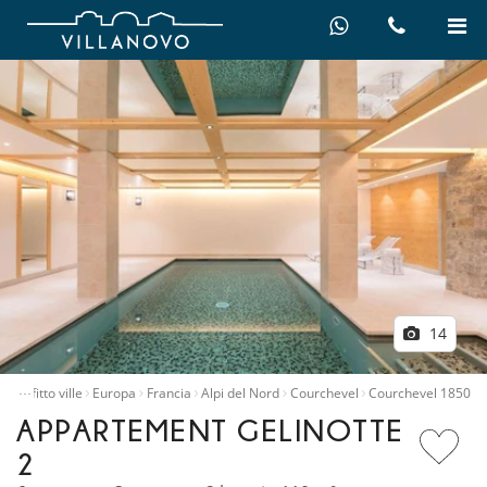
14
…
le
Affitto ville
Europa
Francia
Alpi del Nord
Courchevel
Courchevel 1850
APPARTEMENT GELINOTTE
2