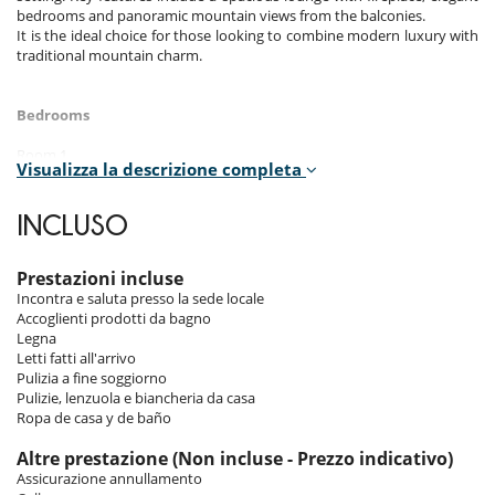
bedrooms and panoramic mountain views from the balconies.
It is the ideal choice for those looking to combine modern luxury with
traditional mountain charm.
Bedrooms
Room 1
Visualizza la descrizione completa
Room. This bedroom has 1 bunk beds 90 cm.
Room 2
INCLUSO
Room. This bedroom has 1 double bed 160 cm. This bedroom includes
also TV, balcony.
Prestazioni incluse
Room 3
Incontra e saluta presso la sede locale
Room. This bedroom has 1 double bed 160 cm. , with 2 washbasins,
Accoglienti prodotti da bagno
shower. This bedroom includes also TV, towel dryer, WC.
Legna
Letti fatti all'arrivo
Pulizia a fine soggiorno
Indoors
Pulizie, lenzuola e biancheria da casa
Ropa de casa y de baño
The Penthouse is a perfect blend of contemporary elegance and
mountain charm. The vast lounge, dominated by a cosy wood-burning
Altre prestazione (Non incluse - Prezzo indicativo)
fireplace, is the ideal place to relax after a day on the slopes. The decor
Assicurazione annullamento
features noble materials and refined furnishings, creating an