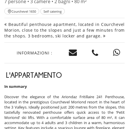
7 persone • 3 camere • 2 bagni • 80 m²
Courchevel 1650
Self catering
Beautiful penthouse apartment, located in Courchevel
Morion, close to the slopes and just a few minutes from
the shops. 3 bedrooms, ski locker and garage.
INFORMAZIONI :
L'APPARTAMENTO
In summary
Discover the elegance of the Ariondaz Fritillaire 241 Penthouse,
located in the prestigious Courchevel Moriond resort in the heart of
the 3 Valleys. Ideally positioned just 200 metres from the slopes, this
tastefully renovated penthouse offers quick access to the ‘Petit
Moriond’ ski lifts. With a comfortable surface area of 80 m², it can
accommodate up to 4 adults and 3 children in a warm, harmonious
setting. Key features include a spacious lounge with fireplace, elegant