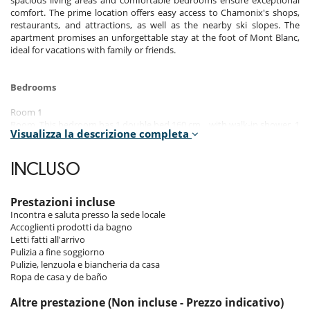
spacious living areas and comfortable bedrooms ensure exceptional
comfort. The prime location offers easy access to Chamonix's shops,
restaurants, and attractions, as well as the nearby ski slopes. The
apartment promises an unforgettable stay at the foot of Mont Blanc,
ideal for vacations with family or friends.
Bedrooms
Room 1
Room. This bedroom has 1 double bed 160 cm. , with walk-in shower, 1
Visualizza la descrizione completa
washbasin. This bedroom includes also closet, WC.
Room 2
INCLUSO
Room. This bedroom has 1 double bed 160 cm. , with walk-in shower, 1
washbasin. This bedroom includes also balcony, closet, WC.
Prestazioni incluse
Room 3
Incontra e saluta presso la sede locale
Room. This bedroom has 1 double bed 160 cm. This bedroom includes
Accoglienti prodotti da bagno
also balcony.
Letti fatti all'arrivo
Pulizia a fine soggiorno
Room 4
Pulizie, lenzuola e biancheria da casa
Room. This bedroom has 1 double bed 160 cm. , with walk-in shower, 1
Ropa de casa y de baño
washbasin. This bedroom includes also balcony, towel dryer.
Altre prestazione (Non incluse - Prezzo indicativo)