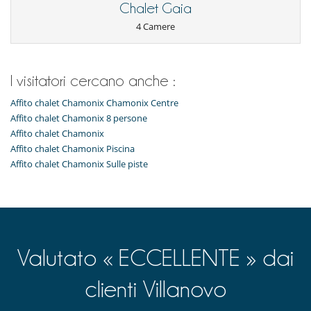
forno
Chalet Gaia
Frigorifero
4 Camere
Lavastoviglie
Lavatrice
Macchina a caffè
Tostapane
I visitatori cercano anche :
Per i vostri pasti
Affito chalet Chamonix Chamonix Centre
Cucinati da solo
Affito chalet Chamonix 8 persone
Per la vostra comodità e convenienza
Affito chalet Chamonix
Area relax
Affito chalet Chamonix Piscina
Camini
Affito chalet Chamonix Sulle piste
Garage o posteggio privato
Salone e sala da mangiare nello stesso posto
Salone TV
Sportello di sci
Terrazza
Valutato « ECCELLENTE » dai
clienti Villanovo