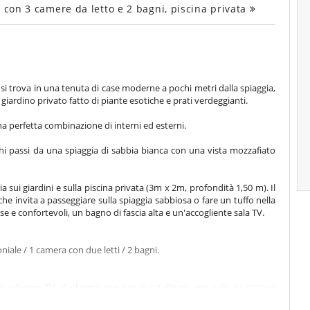
 con 3 camere da letto e 2 bagni, piscina privata
, si trova in una tenuta di case moderne a pochi metri dalla spiaggia,
giardino privato fatto di piante esotiche e prati verdeggianti.
una perfetta combinazione di interni ed esterni.
ochi passi da una spiaggia di sabbia bianca con una vista mozzafiato
ia sui giardini e sulla piscina privata (3m x 2m, profondità 1,50 m). Il
he invita a passeggiare sulla spiaggia sabbiosa o fare un tuffo nella
 e confortevoli, un bagno di fascia alta e un'accogliente sala TV.
iale / 1 camera con due letti / 2 bagni.
ta, schermi TV al plasma con canali satellitari, una sala da pranzo
completamente attrezzata in legno di teak con un piano di lavoro