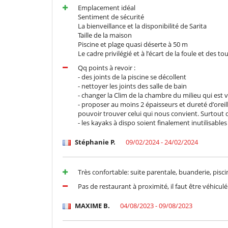
Terrazza(e)
Emplacement idéal
Sentiment de sécurité
Divertimenti ed attività sportive
La bienveillance et la disponibilité de Sarita
Accesso internet (wifi)
Taille de la maison
Sistema di sicurezza per piscine
Piscine et plage quasi déserte à 50 m
Tivù cavo o satellite o internet
Le cadre privilégié et à l’écart de la foule et des to
Elettrodomestici
Qq points à revoir :
Asse da stiro
- des joints de la piscine se décollent
Ferro da stiro
- nettoyer les joints des salle de bain
Frigorifero, congelatore
- changer la Clim de la chambre du milieu qui est v
Macchina per il caffè Nespresso
- proposer au moins 2 épaisseurs et dureté d’oreillers
pouvoir trouver celui qui nous convient. Surtout 
Per la vostra comodità e convenienza
- les kayaks à dispo soient finalement inutilisable
Aria condizionata
Camera di pranzo
Stéphanie P.
09/02/2024 - 24/02/2024
Salone TV
Terrazze
Très confortable: suite parentale, buanderie, pisci
Personale
Pas de restaurant à proximité, il faut être véhiculé
Cuoco
Qui vicino
MAXIME B.
04/08/2023 - 09/08/2023
Accesso diretto al mare