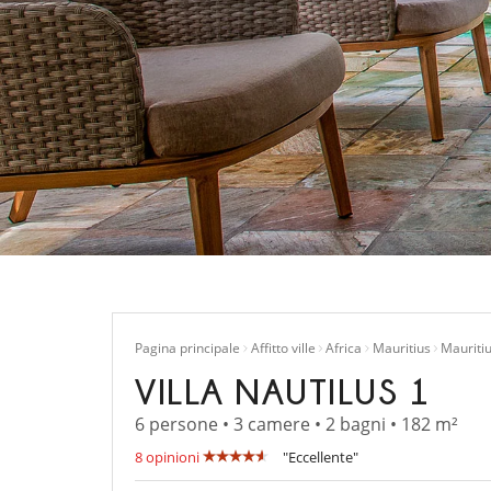
Pagina principale
Affitto ville
Africa
Mauritius
Mauriti
VILLA NAUTILUS 1
6 persone • 3 camere • 2 bagni • 182 m²
8 opinioni
"Eccellente"