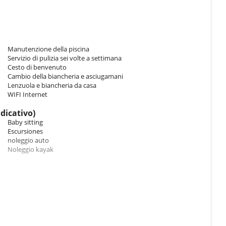
tetta per i bambini con una rete, una terrazza coperta e balcone,
ro, forno, lavatrice e asciugatrice, forno a microonde e macchina da
Manutenzione della piscina
Servizio di pulizia sei volte a settimana
Cesto di benvenuto
Cambio della biancheria e asciugamani
Lenzuola e biancheria da casa
WIFI Internet
ndicativo)
Baby sitting
Escursiones
noleggio auto
Noleggio kayak