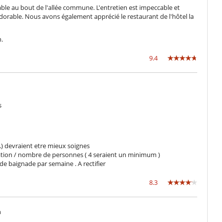
éable au bout de l'allée commune. L'entretien est impeccable et
orable. Nous avons également apprécié le restaurant de l'hôtel la
n.
9.4
s
.) devraient etre mieux soignes
uation / nombre de personnes ( 4 seraient un minimum )
de baignade par semaine . A rectifier
8.3
n