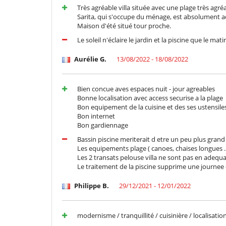
Très agréable villa située avec une plage très agr
Sarita, qui s'occupe du ménage, est absolument ad
Maison d'été situé tour proche.
Le soleil n'éclaire le jardin et la piscine que le mati
Aurélie G.
13/08/2022 - 18/08/2022
Bien concue aves espaces nuit - jour agreables
Bonne localisation avec access securise a la plage
Bon equipement de la cuisine et des ses ustensile
Bon internet
Bon gardiennage
Bassin piscine meriterait d etre un peu plus grand
Les equipements plage ( canoes, chaises longues .
Les 2 transats pelouse villa ne sont pas en adeq
Le traitement de la piscine supprime une journee 
Philippe B.
29/12/2021 - 12/01/2022
modernisme / tranquillité / cuisinière / localisatio