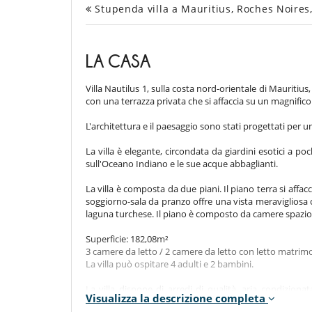
Stupenda villa a Mauritius, Roches Noires,
LA CASA
Villa Nautilus 1, sulla costa nord-orientale di Mauritius
con una terrazza privata che si affaccia su un magnifico 
L'architettura e il paesaggio sono stati progettati per 
La villa è elegante, circondata da giardini esotici a p
sull'Oceano Indiano e le sue acque abbaglianti.
La villa è composta da due piani. Il piano terra si affacc
soggiorno-sala da pranzo offre una vista meravigliosa c
laguna turchese. Il piano è composto da camere spaziose
Superficie: 182,08m²
3 camere da letto / 2 camere da letto con letto matrimon
La villa può ospitare 4 adulti e 2 bambini.
La villa dispone di arredi di qualità, aria condiziona
Visualizza la descrizione completa
arredata con finiture di alta qualità e una cucina 