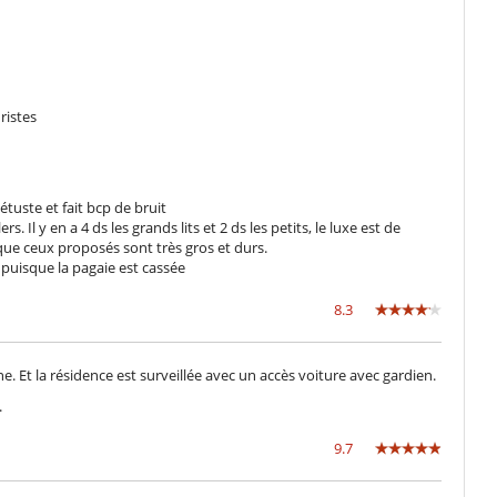
Piscina esteriore privata
Tivù
uristes
Cucina completamente fornita
forno microonde
étuste et fait bcp de bruit
Macchina da lavare e da seccare
. Il y en a 4 ds les grands lits et 2 ds les petits, le luxe est de
que ceux proposés sont très gros et durs.
s puisque la pagaie est cassée
Asciugacapelli
Garage o posteggio privato
8.3
Salotto
ne. Et la résidence est surveillée avec un accès voiture avec gardien.
.
Villa con personale
9.7
Accesso diretto alla spiaggia