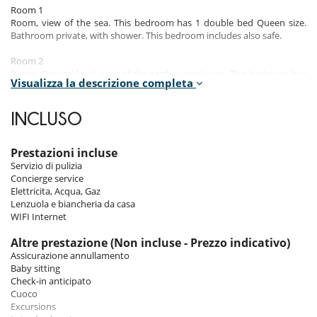
Room 1
Room, view of the sea. This bedroom has 1 double bed Queen size.
Bathroom private, with shower. This bedroom includes also safe.
Room 2
Room, Ground level, view of the garden, pool view. This bedroom has
Visualizza la descrizione completa
1 double bed Queen size. Bathroom private, with shower. This
bedroom includes also safe.
INCLUSO
Room 3
Room, Ground level, view of the garden, pool view. This bedroom has
1 double bed Queen size. Bathroom private, with shower. This
Prestazioni incluse
bedroom includes also safe.
Servizio di pulizia
Concierge service
Room 4
Elettricita, Acqua, Gaz
Room, Lower floor, view of the garden, pool view. This bedroom has 1
Lenzuola e biancheria da casa
double bed Queen size. Bathroom private, with shower. This bedroom
WIFI Internet
includes also safe.
Altre prestazione (Non incluse - Prezzo indicativo)
Assicurazione annullamento
Indoors
Baby sitting
Check-in anticipato
Bérengère Croidieu’s contemporary architecture and the owner’s
Cuoco
artworks that dot the walls of the villa are an ode to creativity.
Excursions
Its vast spaces opening onto the ocean coupled with the refreshing