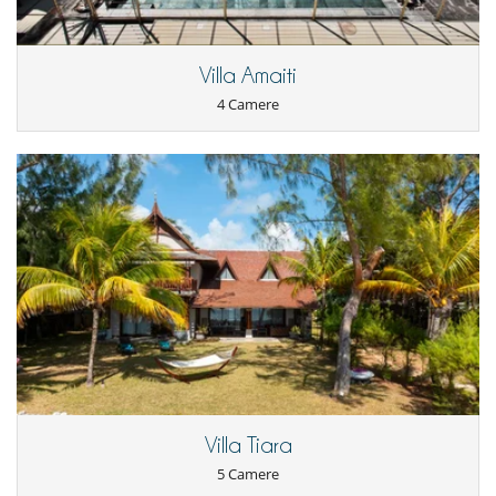
home chef who takes care of everything and prepares delicious fine
- Non presentazione
100 %
del totale della prenotazione
cuisine for you.
- Half-board (Breakfast + Dinner) :
Villa Amaiti
=> from €110 per adult per night,
=> from €40 per child aged 6-12 per night,
4 Camere
=> Free for children under 6.
- Full board (Breakfast + lunch + dinner) :
=> from €130 per adult per night,
=> from €50 per child aged 6-12 per night,
=> Free for children under 6.
Important note :
Dining supplements are subject to a minimum
charge equivalent to 4 adults. If fewer than 4 adults, the minimum
charge applies.
OTHER SERVICES:
- Babysitting and childcare service,
- Personalised spa treatments,
- Fridge pre-stocking,
- Any other concierge service to enhance your stay.
Villa Tiara
5 Camere