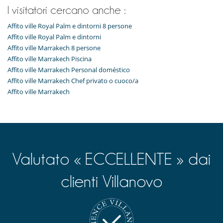
Frullatore
I visitatori cercano anche :
Macchina
Macchina da caffè (a capsule)
Affito ville Royal Palm e dintorni 8 persone
Piastra per interni
Affito ville Royal Palm e dintorni
Per la vostra comodità e convenienza
Affito ville Marrakech 8 persone
Aria condizionata in tutta la casa
Affito ville Marrakech Piscina
Camini
Affito ville Marrakech Personal doméstico
Reverse cycle air conditioner
Affito ville Marrakech Chef privato o cuoco/a
Salone e sala da mangiare nello stesso posto
Affito ville Marrakech
Personale
Casa con personale
Qui vicino
La villa si trova su un campo da golf
Valutato « ECCELLENTE » dai
clienti Villanovo