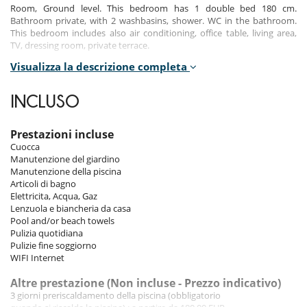
Room, Ground level. This bedroom has 1 double bed 180 cm.
Bathroom private, with 2 washbasins, shower. WC in the bathroom.
This bedroom includes also air conditioning, office table, living area,
TV, dressing room, private terrace.
Visualizza la descrizione completa
Room 2
Room, Ground level. This bedroom has 1 double bed 180 cm.
Bathroom private, shared, with shower. WC in the bathroom. This
INCLUSO
bedroom includes also air conditioning, living area, TV, dressing room,
private terrace.
Prestazioni incluse
Room 3
Cuocca
Room, Ground level. This bedroom has 1 double bed 160 cm.
Manutenzione del giardino
Bathroom private, shared, with shower. WC in the bathroom. This
Manutenzione della piscina
bedroom includes also air conditioning, TV, private terrace.
Articoli di bagno
Elettricita, Acqua, Gaz
Room 4
Lenzuola e biancheria da casa
Room, Ground level. This bedroom has 2 twin beds. Bathroom private,
Pool and/or beach towels
shared, with shower. WC in the bathroom. This bedroom includes also
Pulizia quotidiana
air conditioning, TV, private terrace.
Pulizie fine soggiorno
WIFI Internet
Indoors
Altre prestazione (Non incluse - Prezzo indicativo)
3 giorni preriscaldamento della piscina (obbligatorio
The interiors of the villa showcase a refined design with elegant living