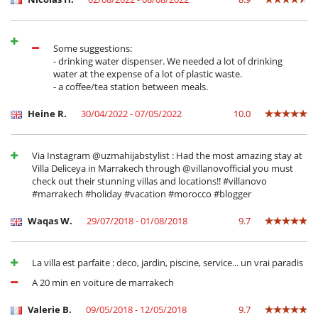
Some suggestions:
- drinking water dispenser. We needed a lot of drinking
water at the expense of a lot of plastic waste.
- a coffee/tea station between meals.
Heine R.
30/04/2022 - 07/05/2022
10.0
Via Instagram @uzmahijabstylist : Had the most amazing stay at
Villa Deliceya in Marrakech through @villanovofficial you must
check out their stunning villas and locations!! #villanovo
#marrakech #holiday #vacation #morocco #blogger
Waqas W.
29/07/2018 - 01/08/2018
9.7
La villa est parfaite : deco, jardin, piscine, service... un vrai paradis
A 20 min en voiture de marrakech
Valerie B.
09/05/2018 - 12/05/2018
9.7