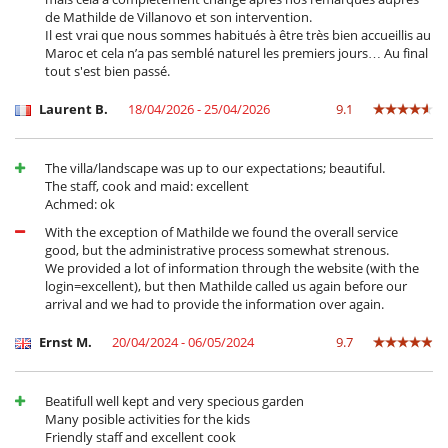
Terrazza(e)
de Mathilde de Villanovo et son intervention.
Il est vrai que nous sommes habitués à être très bien accueillis au
Divertimenti ed attività sportive
Maroc et cela n’a pas semblé naturel les premiers jours… Au final
Accesso internet (wifi)
tout s'est bien passé.
Area da giocco
Biliardino
Laurent B.
18/04/2026 - 25/04/2026
9.1
Hammam
La villa propone 2 piscine
Ping-Pong
The villa/landscape was up to our expectations; beautiful.
Piscina calda esteriore
The staff, cook and maid: excellent
Sala massaggi
Achmed: ok
Stanza dei giochi
With the exception of Mathilde we found the overall service
Tennis privato
good, but the administrative process somewhat strenous.
Tivù
We provided a lot of information through the website (with the
Tivù cavo o satellite o internet
login=excellent), but then Mathilde called us again before our
Trampoline
arrival and we had to provide the information over again.
Elettrodomestici
Cucina completamente fornita
Ernst M.
20/04/2024 - 06/05/2024
9.7
Per la vostra comodità e convenienza
Accesso separato per il personale
Beatifull well kept and very specious garden
Aria condizionata
Many posible activities for the kids
Asciugacapelli
Friendly staff and excellent cook