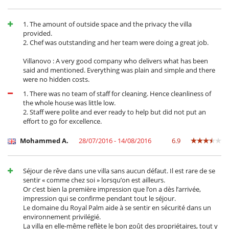
1. The amount of outside space and the privacy the villa
provided.
2. Chef was outstanding and her team were doing a great job.
Villanovo : A very good company who delivers what has been
said and mentioned. Everything was plain and simple and there
were no hidden costs.
1. There was no team of staff for cleaning. Hence cleanliness of
the whole house was little low.
2. Staff were polite and ever ready to help but did not put an
effort to go for excellence.
Mohammed A.
28/07/2016 - 14/08/2016
6.9
Séjour de rêve dans une villa sans aucun défaut. Il est rare de se
sentir « comme chez soi » lorsqu’on est ailleurs.
Or c’est bien la première impression que l’on a dès l’arrivée,
impression qui se confirme pendant tout le séjour.
Le domaine du Royal Palm aide à se sentir en sécurité dans un
environnement privilégié.
La villa en elle-même reflète le bon goût des propriétaires, tout y