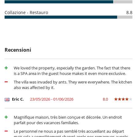
Location
Collazione - Restauro
8.8
Domaine Royal Palm is 15 minutes from Marrakech by car. By renting
the villa you may access the Domaine facilities such as the golf course,
the Clarins spa, the fitness room, the tennis courts and the
restaurants. Each facility must be booked (extra cost) with the hotel
concierge.
Recensioni
I bambini sono i benvenuti
We loved the property, especially the garden. The fact that there
Letti addizionali per bambini su richiesta
is a SPA area in the guest house makes it even more exclusive.
Letto per bebè
Seggiolone
The villa was invaded by ants. They were everywhere. The kitchen
also was affected by it.
Attrezzature, eventi
cassaforte
Eric C.
23/05/2026 - 01/06/2026
8.0
All'esterno
Giardino
Magnifique maison, très bien conçue et décorée. Un endroit
Huerto
parfait pour des vacances familiales.
Posti per cenare a cielo aperto
Sedie lunge vicino alla piscina
Le personnel ne nous a pas semblé très accueillant au départ
Spazio cena sulla terrazza
mais cela a complètement changé après nos remarques auprès