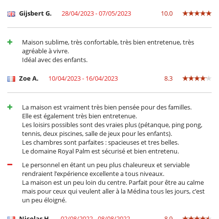
Camera di pranzo
Camini
Gijsbert G.
28/04/2023 - 07/05/2023
10.0
Salone TV
Salotto
Terrazze
Maison sublime, très confortable, très bien entretenue, très
agréable à vivre.
Personale
Idéal avec des enfants.
Cuoco
Donna delle pulizie
Zoe A.
10/04/2023 - 16/04/2023
8.3
Villa con personale
Qui vicino
La maison est vraiment très bien pensée pour des familles.
La villa si trova su un campo da golf
Elle est également très bien entretenue.
Les loisirs possibles sont des vraies plus (pétanque, ping pong,
Servizi di villeggiatura e intrattenimento
tennis, deux piscines, salle de jeux pour les enfants).
Campo da golf a 18 buche
Les chambres sont parfaites : spacieuses et tres belles.
Campo da tennis
Le domaine Royal Palm est sécurisé et bien entretenu.
Fitness centre
Ristoranti sul bordo della piscina
Le personnel en étant un peu plus chaleureux et serviable
Spa
rendraient l’expérience excellente a tous niveaux.
La maison est un peu loin du centre. Parfait pour être au calme
mais pour ceux qui veulent aller à la Médina tous les jours, c’est
un peu éloigné.
Nicolas H.
02/08/2022 - 08/08/2022
8.9