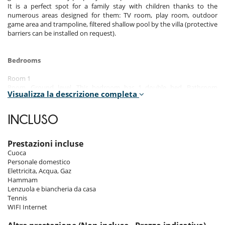
It is a perfect spot for a family stay with children thanks to the
numerous areas designed for them: TV room, play room, outdoor
game area and trampoline, filtered shallow pool by the villa (protective
barriers can be installed on request).
Bedrooms
Room 1
Room, Ground level. This bedroom has 1 double bed. Bathroom
Visualizza la descrizione completa
ensuite. This bedroom includes also air conditioning.
Room 2
INCLUSO
Room, Ground level. This bedroom has 1 double bed. Bathroom
ensuite. This bedroom includes also air conditioning.
Prestazioni incluse
Room 3
Cuoca
Room, Ground level. This bedroom has 1 double bed. Bathroom
Personale domestico
ensuite. This bedroom includes also air conditioning.
Elettricita, Acqua, Gaz
Hammam
Room 4
Lenzuola e biancheria da casa
Room, Ground level. This bedroom has 1 double bed. Bathroom
Tennis
ensuite. This bedroom includes also air conditioning.
WIFI Internet
Room 5