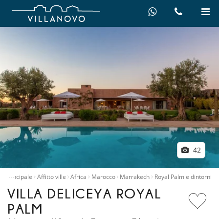
42
…
a principale
Affitto ville
Africa
Marocco
Marrakech
Royal Palm e dintorni
VILLA DELICEYA ROYAL
PALM