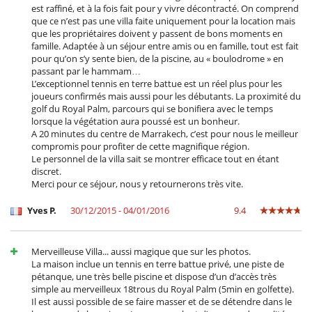
est raffiné, et à la fois fait pour y vivre décontracté. On comprend
que ce n’est pas une villa faite uniquement pour la location mais
que les propriétaires doivent y passent de bons moments en
famille. Adaptée à un séjour entre amis ou en famille, tout est fait
pour qu’on s’y sente bien, de la piscine, au « boulodrome » en
passant par le hammam…
L’exceptionnel tennis en terre battue est un réel plus pour les
joueurs confirmés mais aussi pour les débutants. La proximité du
golf du Royal Palm, parcours qui se bonifiera avec le temps
lorsque la végétation aura poussé est un bonheur.
A 20 minutes du centre de Marrakech, c’est pour nous le meilleur
compromis pour profiter de cette magnifique région.
Le personnel de la villa sait se montrer efficace tout en étant
discret.
Merci pour ce séjour, nous y retournerons très vite.
Yves P.
30/12/2015 - 04/01/2016
9.4
Merveilleuse Villa... aussi magique que sur les photos.
La maison inclue un tennis en terre battue privé, une piste de
pétanque, une très belle piscine et dispose d’un d’accès très
simple au merveilleux 18trous du Royal Palm (5min en golfette).
Il est aussi possible de se faire masser et de se détendre dans le