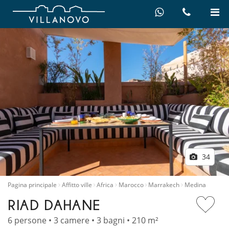
34
Pagina principale
Affitto ville
Africa
Marocco
Marrakech
Medina
RIAD DAHANE
6 persone • 3 camere • 3 bagni • 210 m²