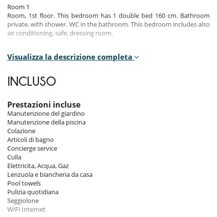
Room 1
Room, 1st floor. This bedroom has 1 double bed 160 cm. Bathroom
private, with shower. WC in the bathroom. This bedroom includes also
air conditioning, safe, dressing room.
Room 2
Visualizza la descrizione completa
Room, 1st floor. This bedroom has 1 double bed 160 cm. Bathroom
private, with shower. WC in the bathroom. This bedroom includes also
air conditioning, dressing room.
INCLUSO
Room 3
Room, 1st floor. This bedroom has 1 double bed 160 cm. Bathroom
Prestazioni incluse
private, with shower. WC in the bathroom. This bedroom includes also
Manutenzione del giardino
air conditioning, dressing room.
Manutenzione della piscina
Colazione
Articoli di bagno
Indoors
Concierge service
Culla
You'll love the interiors of this riad, which are comfortable, well-
Elettricita, Acqua, Gaz
appointed and tastefully decorated.
Lenzuola e biancheria da casa
There are 3 pretty bedrooms (including a master suite), a
Pool towels
lounge/fireplace opening onto the patio, a roof terrace with several
Pulizia quotidiana
relaxation areas including a swimming pool, and a spa area in the
Seggiolone
basement with a hammam and massage room.
WIFI Internet