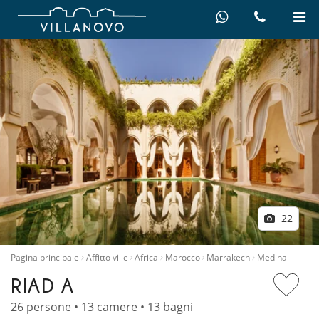
22
Pagina principale
Affitto ville
Africa
Marocco
Marrakech
Medina
RIAD A
26 persone • 13 camere • 13 bagni