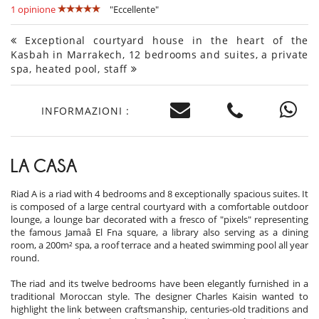
1 opinione
"Eccellente"
Exceptional courtyard house in the heart of the
Kasbah in Marrakech, 12 bedrooms and suites, a private
spa, heated pool, staff
INFORMAZIONI :
LA CASA
Riad A is a riad with 4 bedrooms and 8 exceptionally spacious suites. It
is composed of a large central courtyard with a comfortable outdoor
lounge, a lounge bar decorated with a fresco of "pixels" representing
the famous Jamaâ El Fna square, a library also serving as a dining
room, a 200m² spa, a roof terrace and a heated swimming pool all year
round.
The riad and its twelve bedrooms have been elegantly furnished in a
traditional Moroccan style. The designer Charles Kaisin wanted to
highlight the link between craftsmanship, centuries-old traditions and