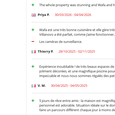
Piscina calda esteriore
The whole property was stunning and Wafa and her 
Elettrodomestici
Priya P.
30/03/2026 - 04/04/2026
Macchina da caffè (chicchi)
Per i vostri pasti
Wafa est une très bonne cuisinière et elle gère tr
Bed & Breakfast
Villanovo a été parfait, comme j’aime fonctionner..
Cuoco su richiesta (prenotazione obbligatoria)
Les caméras de surveillance.
Per la vostra comodità e convenienza
Aria condizionata in tutta la casa
Thierry P.
28/10/2025 - 02/11/2025
Reverse cycle air conditioner
Qui vicino
Expérience inoubliable ! de très beaux espaces de v
La villa si trova su un campo da golf
joliment décorées, et une magnifique piscine pour s
impeccable et nous nous sommes régalés des petits
V. M.
30/04/2025 - 04/05/2025
5 jours de rêve entre amis : la maison est magnif
personnel est adorable. Situation idéale sur le d
faire un parcours différent chaque jour à moins d