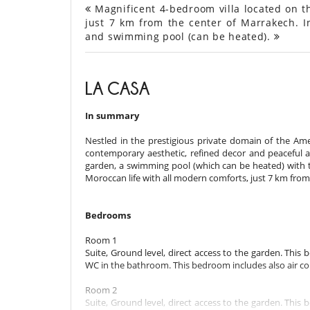
Magnificent 4-bedroom villa located on the
just 7 km from the center of Marrakech. In
and swimming pool (can be heated).
LA CASA
In summary
Nestled in the prestigious private domain of the Amel
contemporary aesthetic, refined decor and peaceful
garden, a swimming pool (which can be heated) with t
Moroccan life with all modern comforts, just 7 km from
Bedrooms
Room 1
Suite, Ground level, direct access to the garden. Thi
WC in the bathroom. This bedroom includes also air con
Room 2
Suite, Ground level, direct access to the garden. Thi