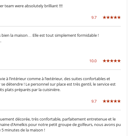
Tivù
team were absolutely brilliant !!!!
9.7
ès bien la maison… Elle est tout simplement formidable !
Casa con servizio cuoco o chef
.
Garage o posteggio privato
10.0
Terrazza sul tetto
ie à l’intérieur comme à l’extérieur, des suites confortables et
e détendre ! Le personnel sur place est très gentil, le service est
 plats préparés par la cuisinière.
9.7
iquement décorée, très confortable, parfaitement entretenue et le
omaine d’Amelkis pour notre petit groupe de golfeurs, nous avons pu
e 5 minutes de la maison !