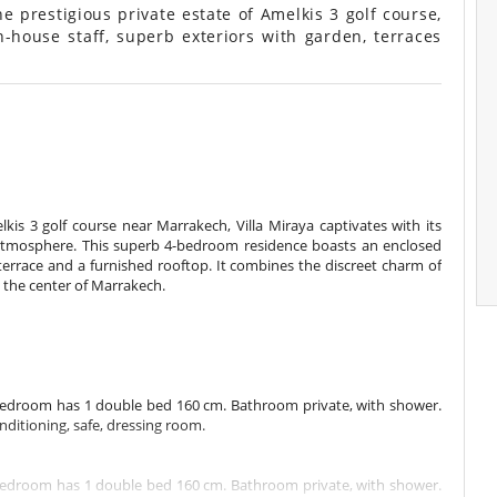
 prestigious private estate of Amelkis 3 golf course,
-house staff, superb exteriors with garden, terraces
kis 3 golf course near Marrakech, Villa Miraya captivates with its
 atmosphere. This superb 4-bedroom residence boasts an enclosed
errace and a furnished rooftop. It combines the discreet charm of
 the center of Marrakech.
s bedroom has 1 double bed 160 cm. Bathroom private, with shower.
ditioning, safe, dressing room.
s bedroom has 1 double bed 160 cm. Bathroom private, with shower.