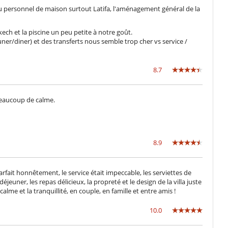
e du personnel de maison surtout Latifa, l'aménagement général de la
ech et la piscine un peu petite à notre goût.
uner/diner) et des transferts nous semble trop cher vs service /
8.7
beaucoup de calme.
8.9
rfait honnêtement, le service était impeccable, les serviettes de
déjeuner, les repas délicieux, la propreté et le design de la villa juste
alme et la tranquillité, en couple, en famille et entre amis !
10.0