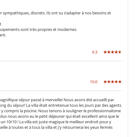
r sympathiques, discrets. Ils ont su s’adapter à nos besoins et
t.
quipements sont très propres et modernes.
ant.
9.3
10.0
 magnifique séjour passé à merveille! Nous avons été accueilli par
long du séjour! La villa était entretenue tous les jours par des agents
eur y compris la piscine. Nous tenons à souligner le professionnalisme
 plus nous avons eu le petit déjeuner qui était excellent ainsi que le
 10/10 ! La villa est juste magique le meilleur endroit pour y
ille à toutes et à tous la villa et j'y retournerai les yeux fermés