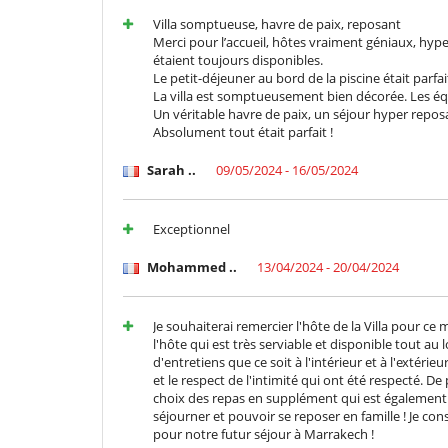
Villa somptueuse, havre de paix, reposant
Merci pour l’accueil, hôtes vraiment géniaux, hype
étaient toujours disponibles.
Le petit-déjeuner au bord de la piscine était parfai
La villa est somptueusement bien décorée. Les é
Un véritable havre de paix, un séjour hyper repos
Absolument tout était parfait !
Sarah ..
09/05/2024 - 16/05/2024
Exceptionnel
Mohammed ..
13/04/2024 - 20/04/2024
Je souhaiterai remercier l'hôte de la Villa pour ce
l'hôte qui est très serviable et disponible tout au 
d'entretiens que ce soit à l'intérieur et à l'extéri
et le respect de l'intimité qui ont été respecté. De
choix des repas en supplément qui est également un
séjourner et pouvoir se reposer en famille ! Je conse
pour notre futur séjour à Marrakech !