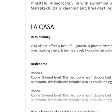
Tasteful 4-bedroom villa with swimming po
Marrakech. Daily cleaning and breakfast in
LA CASA
In summary
Villa Aladin offers a beautiful garden, a private swi
breathtaking views. Enjoy this lovely house for an unf
Bedrooms
Room 1
Room, Ground level. This bedroom has 1 double bed 
bathroom. This bedroom includes also air conditioning, 
Room 2
Room, Ground level. This bedroom has 1 double bed 
bathroom. This bedroom includes also air conditioning,
Room 3