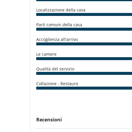
Elettrodomestici
Fornello a induzione
Localizzazione della casa
Macchina da caffè (a capsule)
Per la vostra comodità e convenienza
Parti comuni della casa
Aria condizionata in tutta la casa
Reverse cycle air conditioner
Salone e sala da mangiare nello stesso posto
Accoglienza all'arrivo
Terrazze
Le camere
Personale
Donna delle pulizie
Qualità del servizio
Collazione - Restauro
Recensioni