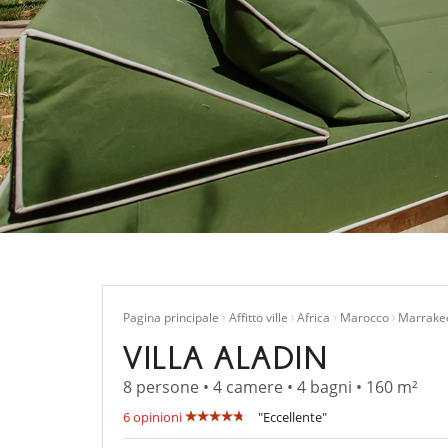
Pagina principale
Affitto ville
Africa
Marocco
Marrake
VILLA ALADIN
8 persone • 4 camere • 4 bagni • 160 m²
6 opinioni
"Eccellente"