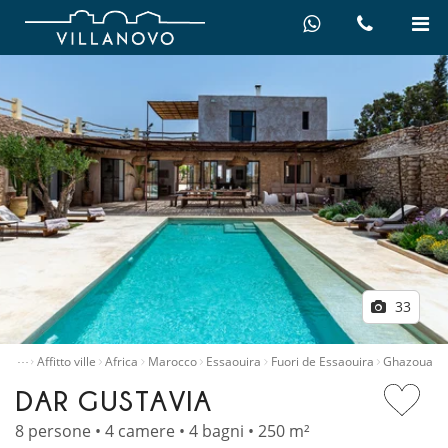
33
…
ipale
Affitto ville
Africa
Marocco
Essaouira
Fuori de Essaouira
Ghazoua
DAR GUSTAVIA
8 persone • 4 camere • 4 bagni • 250 m²