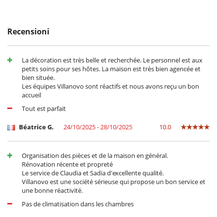
- La rata di prenotazione non è mai rimborsata in caso
d'annullamento.
All'esterno
- Annullamento a meno di
45 Giorni
prima dell'arrivo :
100 %
del totale
Barbecue a carbonella
della prenotazione.
Giardino
Recensioni
- Non presentazione
100 %
del totale della prenotazione
Parcheggio
Plancha
Sedie lunge sulla terrazza
La décoration est très belle et recherchée. Le personnel est aux
Sedie lunge vicino alla piscina
petits soins pour ses hôtes. La maison est très bien agencée et
Terrazza(e)
bien située.
Les équipes Villanovo sont réactifs et nous avons reçu un bon
Divertimenti ed attività sportive
accueil
Accesso internet (wifi)
Giochi di società
Tout est parfait
Music speaker
Piscina calda esteriore
Béatrice G.
24/10/2025 - 28/10/2025
10.0
Piscina esteriore
Tivù
Tivù cavo o satellite o internet
Organisation des pièces et de la maison en général.
Zona di boccia
Rénovation récente et propreté
Le service de Claudia et Sadia d'excellente qualité.
Elettrodomestici
Villanovo est une société sérieuse qui propose un bon service et
Cucina americana
une bonne réactivité.
Cucina completamente fornita
Pas de climatisation dans les chambres
Macchina da caffè (a capsule)