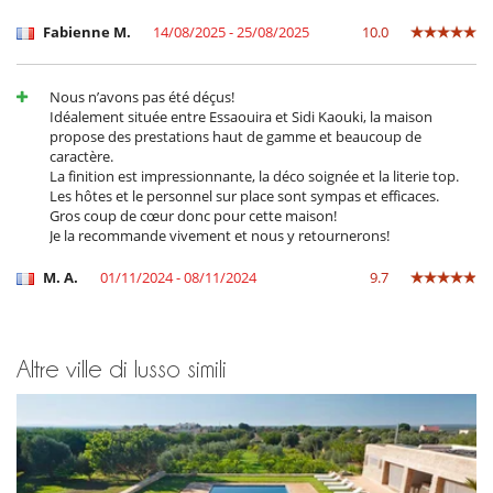
Per la vostra comodità e convenienza
Fabienne M.
14/08/2025 - 25/08/2025
10.0
Camini
Garage o posteggio privato
Sala di lettura
Salone e sala da mangiare nello stesso posto
Nous n’avons pas été déçus!
Salone TV
Idéalement située entre Essaouira et Sidi Kaouki, la maison
propose des prestations haut de gamme et beaucoup de
Personale
caractère.
Casa con personale
La finition est impressionnante, la déco soignée et la literie top.
Cuoco / Donna delle pulizie
Les hôtes et le personnel sur place sont sympas et efficaces.
Gros coup de cœur donc pour cette maison!
Je la recommande vivement et nous y retournerons!
M. A.
01/11/2024 - 08/11/2024
9.7
Altre ville di lusso simili