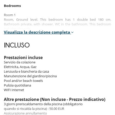
Bedrooms
Room 1
Room, Ground level. This bedroom has 1 double bed 180 cm.
Bathroom private, with shower. WC in the bathroom. This bedroom
includes also safe.
Visualizza la descrizione completa
Room 2
Room, Ground level. This bedroom has 1 double bed 180 cm.
INCLUSO
Bathroom private, with shower. WC in the bathroom.
Room 3
Prestazioni incluse
Room, Ground level. This bedroom has 1 double bed 180 cm.
Servizio da colazione
Bathroom private, with shower. WC in the bathroom.
Elettricita, Acqua, Gaz
Lenzuola e biancheria da casa
Room 4
Manutenzione del giardino/piscina
Room, 1st floor. This bedroom has 1 double bed 180 cm. Bathroom
Pool and/or beach towels
private, with shower. WC in the bathroom.
Pulizia quotidiana
WIFI Internet
Indoors
Altre prestazione (Non incluse - Prezzo indicativo)
3 giorni preriscaldamento della piscina (obbligatorio
The house was superbly renovated in 2024 by professional decorators.
quando si riscalda la piscina) : 50.00 EUR
The living spaces are bright, comfortable and conducive to conviviality.
Assicurazione annullamento