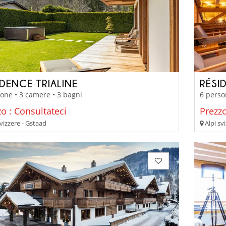
IDENCE TRIALINE
RÉSI
one • 3 camere • 3 bagni
6 perso
o : Consultateci
Prezzo
vizzere - Gstaad
Alpi sv