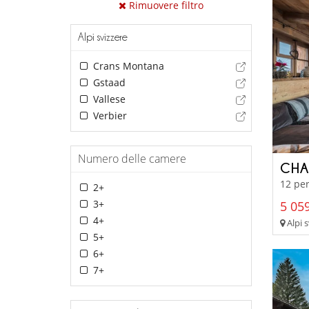
Rimuovere filtro
Alpi svizzere
Crans Montana
Gstaad
Vallese
Verbier
Numero delle camere
CHA
12 per
2+
3+
5 059
4+
Alpi s
5+
6+
7+