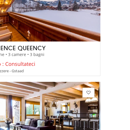
DENCE QUEENCY
ne • 3 camere • 3 bagni
 : Consultateci
izzere - Gstaad