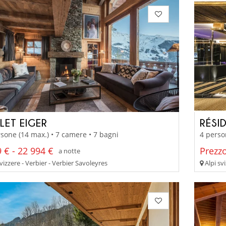
LET EIGER
RÉSI
sone (14 max.) • 7 camere • 7 bagni
4 perso
 € - 22 994 €
Prezzo
a notte
vizzere - Verbier - Verbier Savoleyres
Alpi sv