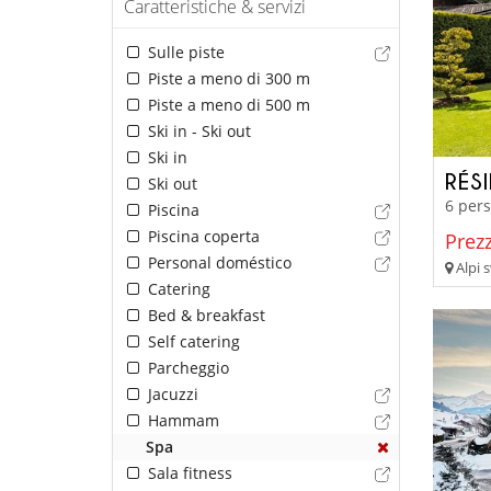
Caratteristiche & servizi
Sulle piste
Piste a meno di 300 m
Piste a meno di 500 m
Ski in - Ski out
Ski in
RÉS
Ski out
6 pers
Piscina
Piscina coperta
Prezz
Personal doméstico
Alpi s
Catering
Bed & breakfast
Self catering
Parcheggio
Jacuzzi
Hammam
Spa
Sala fitness