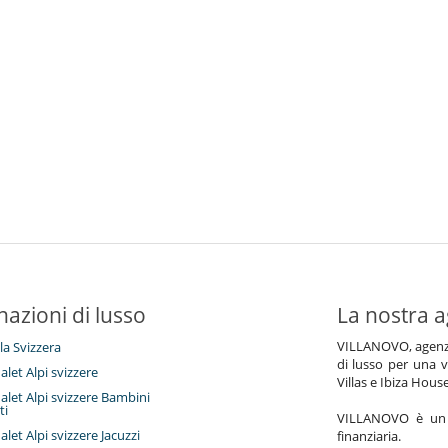
nazioni di lusso
La nostra a
VILLANOVO, agenzia 
lla Svizzera
di lusso per una v
halet Alpi svizzere
Villas e Ibiza Hous
halet Alpi svizzere Bambini
ti
VILLANOVO è un a
halet Alpi svizzere Jacuzzi
finanziaria.